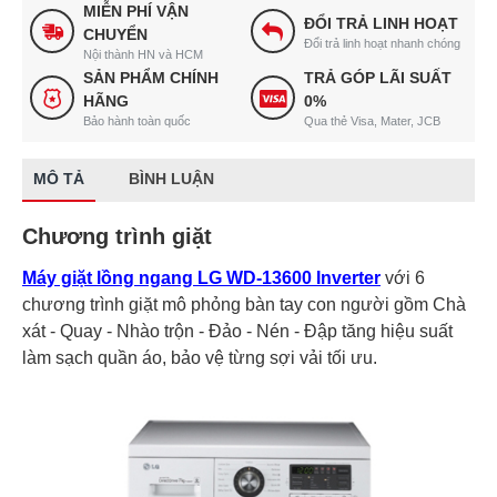
MIỄN PHÍ VẬN
ĐỔI TRẢ LINH HOẠT
CHUYỂN
Đổi trả linh hoạt nhanh chóng
Nội thành HN và HCM
SẢN PHẨM CHÍNH
TRẢ GÓP LÃI SUẤT
HÃNG
0%
Bảo hành toàn quốc
Qua thẻ Visa, Mater, JCB
MÔ TẢ
BÌNH LUẬN
Chương trình giặt
Máy giặt lồng ngang LG WD-13600 Inverter
với 6
chương trình giặt mô phỏng bàn tay con người gồm Chà
xát - Quay - Nhào trộn - Đảo - Nén - Đập tăng hiệu suất
làm sạch quần áo, bảo vệ từng sợi vải tối ưu.