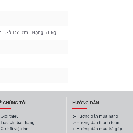
 - Sâu 55 cm - Nặng 61 kg
Ề CHÚNG TÔI
HƯỚNG DẪN
Giới thiệu
Hướng dẫn mua hàng
Tiêu chí bán hàng
Hướng dẫn thanh toán
Cơ hội việc làm
Hướng dẫn mua trả góp