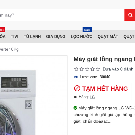
Hot
Sale
HÒA
TIVI
TỦ LẠNH
GIA DỤNG
LỌC NƯỚC
QUẠT MÁT
QUẠT
erter 8Kg
Máy giặt lồng ngang
Dựa vào 0 đánh 
Lượt xem:
30040
TẠM HẾT HÀNG
Hãng:
LG
Máy giặt lồng ngang LG WD-126
chương trình giặt giả lập thông
giặt, chẩn đo&aac...