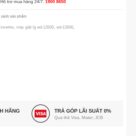
Hỗ trợ mua hàng 24/7:
1900 8650
 sánh sản phẩm
 inverter
,
máy giặt lg wd-12600
,
wd-12600
,
NH HÃNG
TRẢ GÓP LÃI SUẤT 0%
Qua thẻ Visa, Mater, JCB