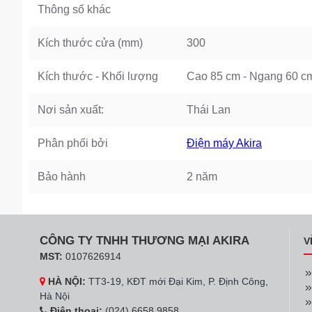
Thông số khác
Kích thước cửa (mm)
300
Kích thước - Khối lượng
Cao 85 cm - Ngang 60 cm
Nơi sản xuất:
Thái Lan
Phân phối bởi
Điện máy Akira
Bảo hành
2 năm
CÔNG TY TNHH THƯƠNG MẠI AKIRA
V
MST:
0107626914
HÀ NỘI:
TT3-19, KĐT mới Đại Kim, P. Định Công,
Hà Nội
Điện thoại:
(024) 6658 9858