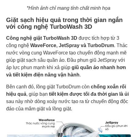
*Hình ảnh chỉ mang tính chất minh họa
Giặt sạch hiệu quả trong thời gian ngắn
với công nghệ TurboWash 3D
Công nghệ giặt TurboWash 3D
được tích hợp từ 3
công nghệ
WaveForce, JetSpray và TurboDrum
. Thác
nước vòng cung WaveForce tạo chuyển động mạnh mẽ
giúp giặt sạch sâu quần áo. Đầu phun giũ JetSpray với
áp lực phun mạnh khi xả giúp
giũ quần áo nhanh hơn
và tiết kiệm điện năng vận hành
.
Bên cạnh đó, lồng giặt TurboDrum còn
chống xoắn rối
hiệu quả
, giúp bạn
tiết kiệm được tối đa thời gian là ủi
sau này nhờ dòng xoáy nước tạo ra từ chuyển động độc
đáo của mâm giặt và lồng giặt.