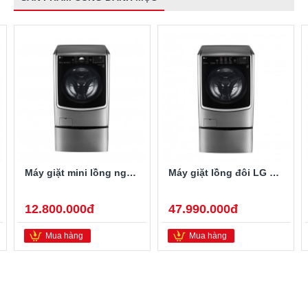
Máy giặt mini lồng ngang Twinwash LG T2735NWLV 3.5Kg
Máy giặt lồng đôi LG TWINWash F2721HTTV/T2735NWLV
12.800.000đ
47.990.000đ
Mua hàng
Mua hàng