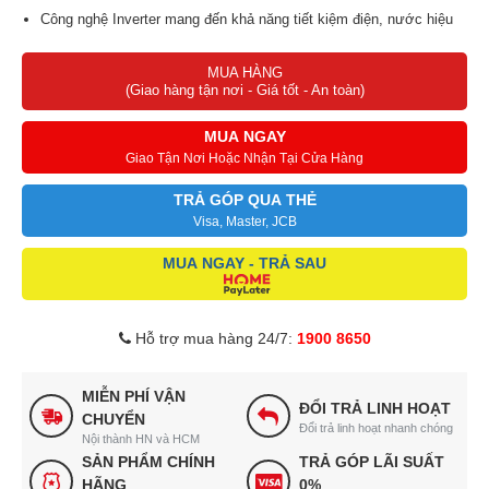
Công nghệ Inverter mang đến khả năng tiết kiệm điện, nước hiệu
quả
MUA HÀNG
Công nghệ giặt 6 chuyển động mô phỏng theo bàn tay con người
(Giao hàng tận nơi - Giá tốt - An toàn)
cho quần áo bền đẹp với thời gian
Làm sạch vết bẩn cứng đầu hiệu quả nhờ chức năng giặt trước
MUA NGAY
PreWash+
Giao Tận Nơi Hoặc Nhận Tại Cửa Hàng
Giặt sạch hiệu quả trong thời gian ngắn với công nghệ TurboWash
TRẢ GÓP QUA THẺ
3D
Visa, Master, JCB
Máy giặt có thể sử dụng Smartphone để điều khiển từ xa vô cùng
MUA NGAY - TRẢ SAU
tiện lợi
Hỗ trợ mua hàng 24/7:
1900 8650
MIỄN PHÍ VẬN
ĐỔI TRẢ LINH HOẠT
CHUYỂN
Đổi trả linh hoạt nhanh chóng
Nội thành HN và HCM
SẢN PHẨM CHÍNH
TRẢ GÓP LÃI SUẤT
HÃNG
0%