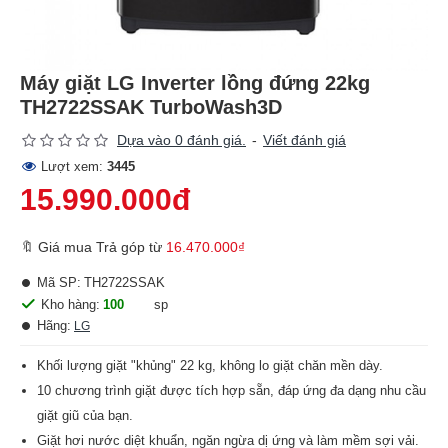
Máy giặt LG Inverter lồng đứng 22kg
TH2722SSAK TurboWash3D
Dựa vào 0 đánh giá.
-
Viết đánh giá
Lượt xem:
3445
15.990.000đ
🔖 Giá mua Trả góp từ
16.470.000₫
Mã SP:
TH2722SSAK
Kho hàng:
100
sp
Hãng:
LG
Khối lượng giặt "khủng" 22 kg, không lo giặt chăn mền dày.
10 chương trình giặt được tích hợp sẵn, đáp ứng đa dạng nhu cầu
giặt giũ của bạn.
Giặt hơi nước diệt khuẩn, ngăn ngừa dị ứng và làm mềm sợi vải.