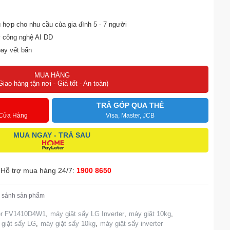
hù hợp cho nhu cầu của gia đình 5 - 7 người
ờ công nghệ AI DD
ay vết bẩn
nhăn ít hơn 30% với công nghệ Steam+™
MUA HÀNG
dụng LG ThinQ™
Giao hàng tận nơi - Giá tốt - An toàn)
TRẢ GÓP QUA THẺ
 Cửa Hàng
Visa, Master, JCB
MUA NGAY - TRẢ SAU
Hỗ trợ mua hàng 24/7:
1900 8650
 sánh sản phẩm
ter FV1410D4W1
,
máy giặt sấy LG Inverter
,
máy giặt 10kg
,
giặt sấy LG
,
máy giặt sấy 10kg
,
máy giặt sấy inverter