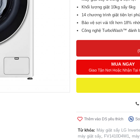
Khối lượng giặt 10kg sấy 6kg
14 chương trình giặt tiện lợi p
Bảo vệ sợi vải tốt hơn 18% nh
Công nghệ TurboWash™ đánh b
Làm giảm 99,9% mạt bụi, nếp 
Điều khiển thông min với ứng 
(
MUA NGAY
Giao Tận Nơi Hoặc Nhận Tại
Thêm vào DS yêu thích
So
Từ khóa:
Máy giặt sấy LG Inver
máy giặt sấy
,
FV1410D4W1
,
máy 