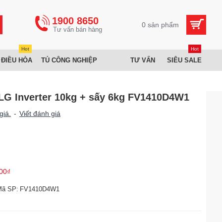
1900 8650
0 sản phẩm
Hot
Hot
 ĐIỀU HÒA
TỦ CÔNG NGHIỆP
TƯ VẤN
SIÊU SALE
 LG Inverter 10kg + sấy 6kg FV1410D4W1
giá.
-
Viết đánh giá
00₫
Mã SP:
FV1410D4W1