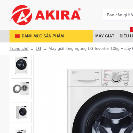
DANH MỤC SẢN PHẨM
MÁY GIẶT
ĐIỀU 
Trang chủ
LG
Máy giặt lồng ngang LG Inverter 10kg + s