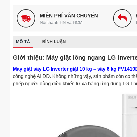
MIỄN PHÍ VẬN CHUYỂN
Nội thành HN và HCM
MÔ TẢ
BÌNH LUẬN
Giới thiệu: Máy giặt lồng ngang LG Inve
Máy giặt sấy LG Inverter giặt 10 kg – sấy 6 kg FV141
công nghệ AI DD. Không những vậy, sản phẩm còn có thể gi
phép người dùng điều khiển từ xa bằng ứng dụng LG Th