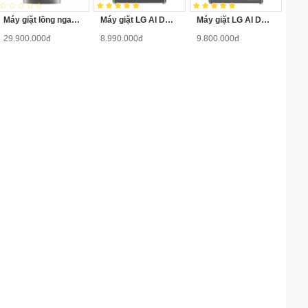
Máy giặt lồng ngang LG F2721HTTV Inverter 21 Kg
Máy giặt LG AI DD Inverter 10 kg FV1410S4B
Máy giặt LG AI DD Inverter 12 kg FV1412S3B
29.900.000đ
8.990.000đ
9.800.000đ