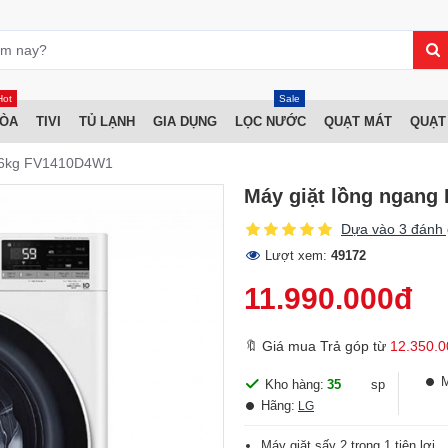
Hot
Sale
HÒA
TIVI
TỦ LẠNH
GIA DỤNG
LỌC NƯỚC
QUẠT MÁT
QUẠT
ấy 6kg FV1410D4W1
Máy giặt lồng ngang
Dựa vào 3 đánh 
Lượt xem:
49172
11.990.000đ
🔖 Giá mua Trả góp từ
12.350.0
Kho hàng:
35
sp
Hãng:
LG
Máy giặt sấy 2 trong 1 tiện lợi