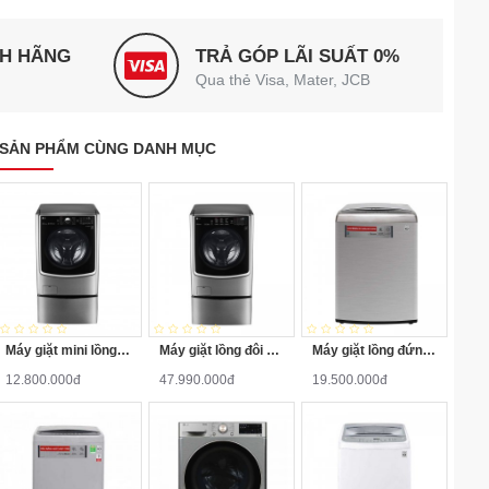
NH HÃNG
TRẢ GÓP LÃI SUẤT 0%
Qua thẻ Visa, Mater, JCB
SẢN PHẨM CÙNG DANH MỤC
Máy giặt mini lồng ngang Twinwash LG T2735NWLV 3.5Kg
Máy giặt lồng đôi LG TWINWash F2721HTTV/T2735NWLV
Máy giặt lồng đứng LG T2721SSAV Inverter 21kg
12.800.000đ
47.990.000đ
19.500.000đ