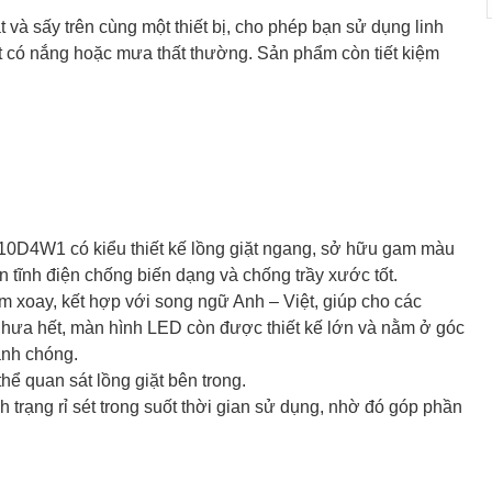
à sấy trên cùng một thiết bị, cho phép bạn sử dụng linh
ết có nắng hoặc mưa thất thường. Sản phẩm còn tiết kiệm
1410D4W1 có kiểu thiết kế lồng giặt ngang, sở hữu gam màu
n tĩnh điện chống biến dạng và chống trầy xước tốt.
 xoay, kết hợp với song ngữ Anh – Việt, giúp cho các
 Chưa hết, màn hình LED còn được thiết kế lớn và nằm ở góc
anh chóng.
hể quan sát lồng giặt bên trong.
h trạng rỉ sét trong suốt thời gian sử dụng, nhờ đó góp phần