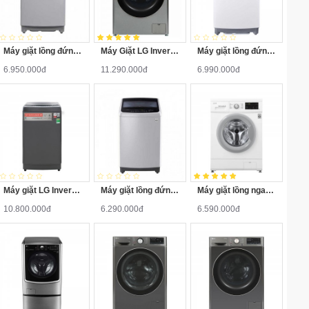
Máy giặt lồng đứng LG T2351VSAM Inverter 11.5kg
Máy Giặt LG Inverter 12 Kg FV1412S3PA
Máy giặt lồng đứng LG T2185VS2W 8.5 Kg Inverter
6.950.000đ
11.290.000đ
6.990.000đ
Máy giặt LG Inverter lồng đứng 13kg TH2113SSAK
Máy giặt lồng đứng LG T2185VS2M Inverter 8.5 kg
Máy giặt lồng ngang LG FM1209N6W Inverter 9.0kg
10.800.000đ
6.290.000đ
6.590.000đ