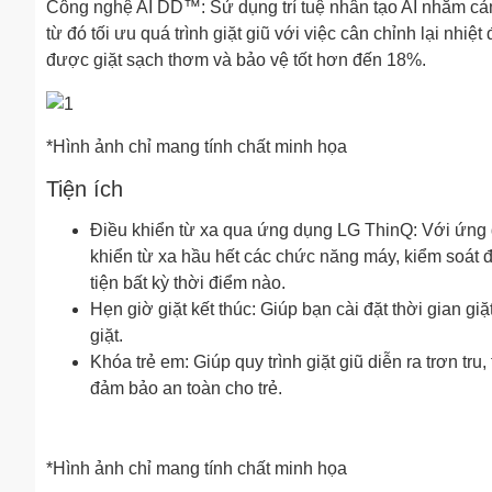
Công nghệ AI DD™: Sử dụng trí tuệ nhân tạo AI nhằm cảm
từ đó tối ưu quá trình giặt giũ với việc cân chỉnh lại nhi
được giặt sạch thơm và bảo vệ tốt hơn đến 18%.
*Hình ảnh chỉ mang tính chất minh họa
Tiện ích
Điều khiển từ xa qua ứng dụng LG ThinQ: Với ứng d
khiển từ xa hầu hết các chức năng máy, kiểm soát đ
tiện bất kỳ thời điểm nào.
Hẹn giờ giặt kết thúc: Giúp bạn cài đặt thời gian giặ
giặt.
Khóa trẻ em: Giúp quy trình giặt giũ diễn ra trơn tr
đảm bảo an toàn cho trẻ.
*Hình ảnh chỉ mang tính chất minh họa