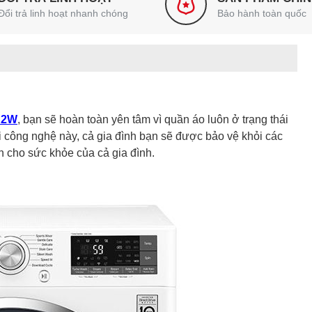
Đổi trả linh hoạt nhanh chóng
Bảo hành toàn quốc
9S2W
, bạn sẽ hoàn toàn yên tâm vì quần áo luôn ở trạng thái
i công nghệ này, cả gia đình bạn sẽ được bảo vệ khỏi các
n cho sức khỏe của cả gia đình.