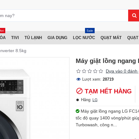
Hot
Sale
HÒA
TIVI
TỦ LẠNH
GIA DỤNG
LỌC NƯỚC
QUẠT MÁT
QUẠT
nverter 8.5kg
Máy giặt lồng ngang
Dựa vào 0 đánh 
Lượt xem:
28719
TẠM HẾT HÀNG
Hãng:
LG
Máy giặt lồng ngang LG FC14
tốc độ quay 1400 vòng/phút giúp 
Turbowash, công n...