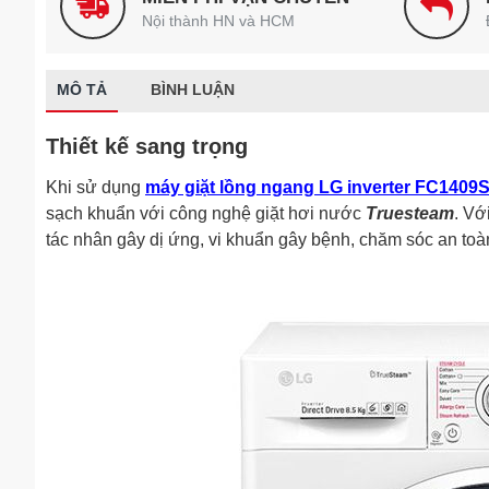
Nội thành HN và HCM
MÔ TẢ
BÌNH LUẬN
Thiết kế sang trọng
Khi sử dụng
máy giặt lồng ngang LG inverter FC140
sạch khuẩn với công nghệ giặt hơi nước
Truesteam
. Vớ
tác nhân gây dị ứng, vi khuẩn gây bệnh, chăm sóc an toà