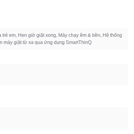
óa trẻ em, Hẹn giờ giặt xong, Máy chạy êm & bền, Hệ thống
iển máy giặt từ xa qua ứng dụng SmartThinQ