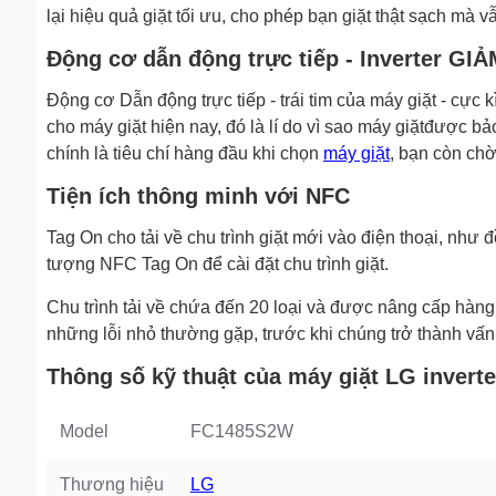
lại hiệu quả giặt tối ưu, cho phép bạn giặt thật sạch mà
Động cơ dẫn động trực tiếp - Inverter G
Động cơ Dẫn động trực tiếp - trái tim của máy giặt - cực k
cho máy giặt hiện nay, đó là lí do vì sao máy giặtđược bả
chính là tiêu chí hàng đầu khi chọn
máy giặt
, bạn còn chờ
Tiện ích thông minh với NFC
Tag On cho tải về chu trình giặt mới vào điện thoại, như 
tượng NFC Tag On để cài đặt chu trình giặt.
Chu trình tải về chứa đến 20 loại và được nâng cấp hà
những lỗi nhỏ thường gặp, trước khi chúng trở thành vấn
Thông số kỹ thuật của máy giặt LG inver
Model
FC1485S2W
Thương hiệu
LG