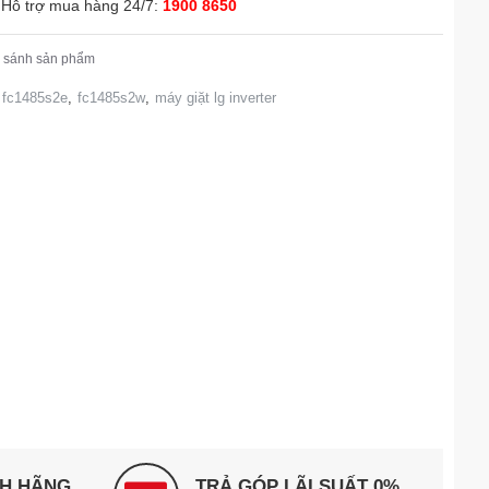
Hỗ trợ mua hàng 24/7:
1900 8650
 sánh sản phẩm
g fc1485s2e
,
fc1485s2w
,
máy giặt lg inverter
NH HÃNG
TRẢ GÓP LÃI SUẤT 0%