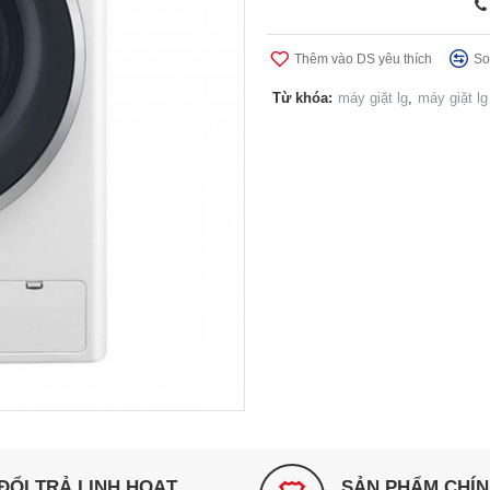
Thêm vào DS yêu thích
So
Từ khóa:
máy giặt lg
,
máy giặt l
ĐỔI TRẢ LINH HOẠT
SẢN PHẨM CHÍ