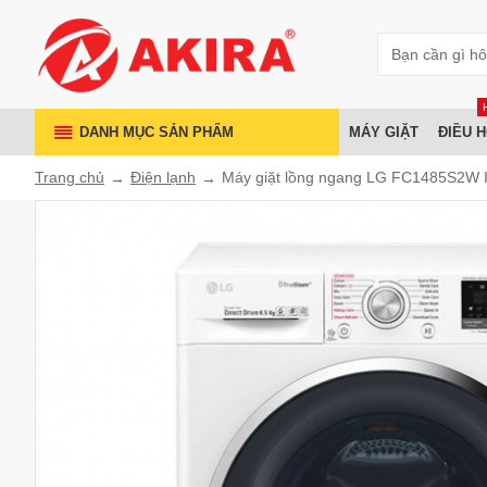
DANH MỤC SẢN PHẨM
MÁY GIẶT
ĐIỀU 
Trang chủ
Điện lạnh
Máy giặt lồng ngang LG FC1485S2W I