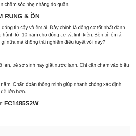
 vẫn chăm sóc nhẹ nhàng áo quần.
IẢM RUNG & ỒN
ì đáng tin cậy và êm ái. Đây chính là động cơ tốt nhất dành
o hành tới 10 năm cho động cơ và linh kiện. Bền bỉ, êm ái
 gì nữa mà không trải nghiệm điều tuyệt vời này?
đồ len, trẻ sơ sinh hay giặt nước lạnh. Chỉ cần chạm vào biểu
ng năm. Chẩn đoán thông minh giúp nhanh chóng xác định
 đề lớn hơn.
ter FC1485S2W