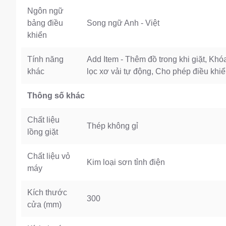
Ngôn ngữ
bảng điều
Song ngữ Anh - Việt
khiển
Tính năng
Add Item - Thêm đồ trong khi giặt, Kh
khác
lọc xơ vải tự động, Cho phép điều kh
Thông số khác
Chất liệu
Thép không gỉ
lồng giặt
Chất liệu vỏ
Kim loại sơn tỉnh điện
máy
Kích thước
300
cửa (mm)