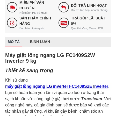
MIỄN PHÍ VẬN
ĐỔI TRẢ LINH HOẠT
CHUYỂN
Đổi trả linh hoạt nhanh chóng
Nội thành HN và HCM
SẢN PHẨM CHÍNH
TRẢ GÓP LÃI SUẤT
HÃNG
0%
Bảo hành toàn quốc
Qua thẻ Visa, Mater, JCB
MÔ TẢ
BÌNH LUẬN
Máy giặt lồng ngang LG FC1409S2W
Inverter 9 kg
Thiết kế sang trọng
Khi sử dụng
máy giặt lồng ngang LG inverter FC1409S2E Inverter
,
bạn sẽ hoàn toàn yên tâm vì quần áo luôn ở trạng thái
sạch khuẩn với công nghệ giặt hơi nước
Truesteam
. Với
công nghệ này, cả gia đình bạn sẽ được bảo vệ khỏi các
tác nhân gây dị ứng, vi khuẩn gây bệnh, chăm sóc an