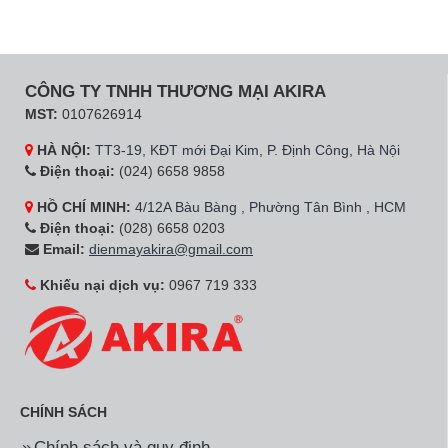
CÔNG TY TNHH THƯƠNG MẠI AKIRA
MST:
0107626914
HÀ NỘI:
TT3-19, KĐT mới Đại Kim, P. Định Công, Hà Nội
Điện thoại:
(024) 6658 9858
HỒ CHÍ MINH:
4/12A Bàu Bàng , Phường Tân Bình , HCM
Điện thoại:
(028) 6658 0203
Email:
dienmayakira@gmail.com
Khiếu nại dịch vụ:
0967 719 333
CHÍNH SÁCH
Chính sách và quy định