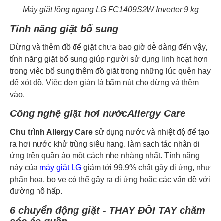
Máy giặt lồng ngang LG FC1409S2W Inverter 9 kg
Tính năng giặt bổ sung
Dừng và thêm đồ để giặt chưa bao giờ dễ dàng đến vậy,
tính năng giặt bổ sung giúp người sử dụng linh hoạt hơn
trong việc bổ sung thêm đồ giặt trong những lúc quên hay
để xót đồ. Việc đơn giản là bấm nút cho dừng và thêm
vào.
Công nghệ giặt hơi nướcAllergy Care
Chu trình Allergy Care
sử dụng nước và nhiệt độ để tạo
ra hơi nước khử trùng siêu hạng, làm sạch tác nhân dị
ứng trên quần áo một cách nhẹ nhàng nhất. Tính năng
này của
máy giặt LG
giảm tới 99,9% chất gây dị ứng, như
phấn hoa, bọ ve có thể gây ra dị ứng hoặc các vấn đề với
đường hô hấp.
6 chuyển động giặt - THAY ĐÔI TAY chăm