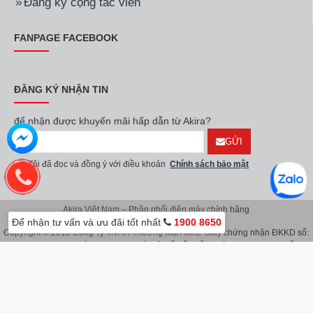
Đăng ký cộng tác viên
FANPAGE FACEBOOK
ĐĂNG KÝ NHẬN TIN
để nhận được khuyến mãi hấp dẫn từ Akira?
GỬI
Tôi đã đọc và đồng ý với điều khoản
Chính sách bảo mật
Akira Việt Nam – Phân phối điện máy chính hãng
Để nhận tư vấn và ưu đãi tốt nhất
1900 8650
Copyright © 2018 Công Ty TNHH Thương Mại Akira. Giấy chứng nhận ĐKKD số:
0107626914 do Sở KH & ĐT TP.Hà Nội cấp lần đầu ngày 08/11/2016. Giấy
chứng nhận đăng ký địa điểm kinh doanh do Sở Kế Hoạch & Đầu Tư TP.Hà Nội
cấp ngày 08/11/2016.