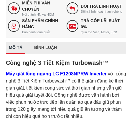
MIỄN PHÍ VẬN
ĐỔI TRẢ LINH HOẠT
CHUYỂN
Đổi trả linh hoạt nhanh chóng
Nội thành HN và HCM
SẢN PHẨM CHÍNH
TRẢ GÓP LÃI SUẤT
HÃNG
0%
Bảo hành toàn quốc
Qua thẻ Visa, Mater, JCB
MÔ TẢ
BÌNH LUẬN
Công nghệ 3 Tiết Kiệm Turbowash™
Máy giặt lồng ngang LG F1208NPRW Inverter
với công
nghệ 3 Tiết Kiệm Turbowash™ có thể giảm đáng kể thời
gian giặt, tiết kiệm công sức và thời gian nhưng vẫn giữ
hiệu quả giặt tuyệt đối. Công nghệ được vận hành bởi
việc phun nước trực tiếp lên quần áo qua đầu giũ phun
trong 120 giây, mang tới hiệu quả giũ ấn tượng và thậm
chí còn hiệu quả hơn trước rất nhiều.