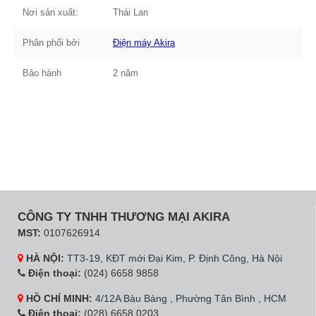
Nơi sản xuất:
Thái Lan
Phân phối bởi
Điện máy Akira
Bảo hành
2 năm
CÔNG TY TNHH THƯƠNG MẠI AKIRA
MST:
0107626914
HÀ NỘI:
TT3-19, KĐT mới Đại Kim, P. Định Công, Hà Nội
Điện thoại:
(024) 6658 9858
HỒ CHÍ MINH:
4/12A Bàu Bàng , Phường Tân Bình , HCM
Điện thoại:
(028) 6658 0203