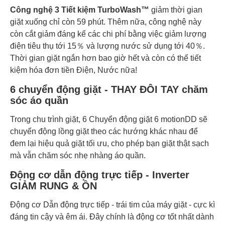
Công nghệ 3 Tiết kiệm TurboWash™
giảm thời gian
giặt xuống chỉ còn 59 phút. Thêm nữa, công nghệ này
còn cắt giảm đáng kể các chi phí bằng việc giảm lượng
điện tiêu thụ tới 15％ và lượng nước sử dụng tới 40％.
Thời gian giặt ngắn hơn bao giờ hết và còn có thể tiết
kiệm hóa đơn tiền Điện, Nước nữa!
6 chuyển động giặt - THAY ĐÔI TAY chăm
sóc áo quần
Trong chu trình giặt, 6 Chuyển động giặt 6 motionDD sẽ
chuyển động lồng giặt theo các hướng khác nhau để
đem lại hiệu quả giặt tối ưu, cho phép bạn giặt thật sạch
mà vẫn chăm sóc nhẹ nhàng áo quần.
Động cơ dẫn động trực tiếp - Inverter
GIẢM RUNG & ỒN
Động cơ Dẫn động trực tiếp - trái tim của máy giặt - cực kì
đáng tin cậy và êm ái. Đây chính là động cơ tốt nhất dành