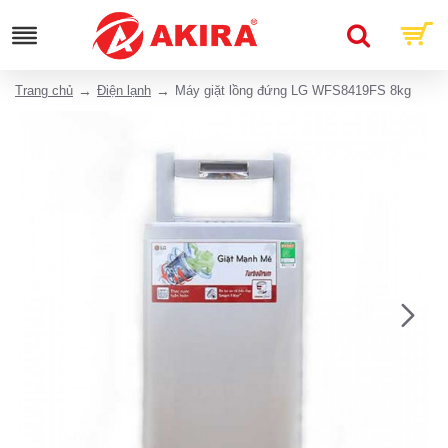
Trang chủ
Điện lạnh
Máy giặt lồng đứng LG WFS8419FS 8kg