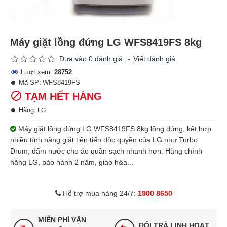
Máy giặt lồng đứng LG WFS8419FS 8kg
Dựa vào 0 đánh giá.
-
Viết đánh giá
Lượt xem:
28752
Mã SP:
WFS8419FS
TẠM HẾT HÀNG
Hãng:
LG
Máy giặt lồng đứng LG WFS8419FS 8kg lồng đứng, kết hợp
nhiều tính năng giặt tiên tiến độc quyền của LG như Turbo
Drum, đấm nước cho áo quần sạch nhanh hơn. Hàng chính
hãng LG, bảo hành 2 năm, giao h&a...
Hỗ trợ mua hàng 24/7:
1900 8650
MIỄN PHÍ VẬN
ĐỔI TRẢ LINH HOẠT