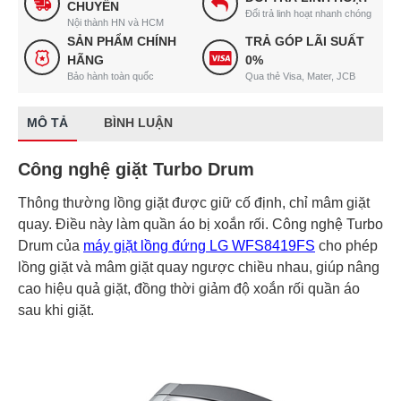
CHUYỂN
Đổi trả linh hoạt nhanh chóng
Nội thành HN và HCM
SẢN PHẨM CHÍNH
TRẢ GÓP LÃI SUẤT
HÃNG
0%
Bảo hành toàn quốc
Qua thẻ Visa, Mater, JCB
MÔ TẢ
BÌNH LUẬN
Công nghệ giặt Turbo Drum
Thông thường lồng giặt được giữ cố định, chỉ mâm giặt
quay. Điều này làm quần áo bị xoắn rối. Công nghệ Turbo
Drum của
máy giặt lồng đứng LG WFS8419FS
cho phép
lồng giặt và mâm giặt quay ngược chiều nhau, giúp nâng
cao hiệu quả giặt, đồng thời giảm độ xoắn rối quần áo
sau khi giặt.