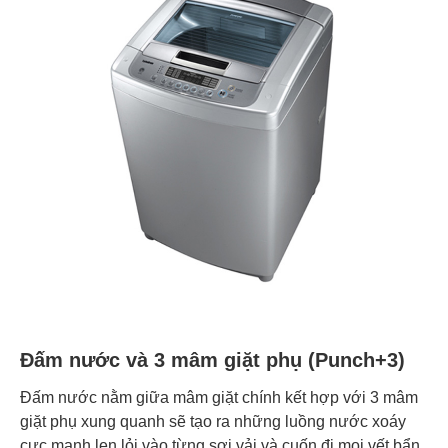
Đấm nước và 3 mâm giặt phụ (Punch+3)
Đấm nước nằm giữa mâm giặt chính kết hợp với 3 mâm
giặt phụ xung quanh sẽ tạo ra những luồng nước xoáy
cực mạnh len lỏi vào từng sợi vải và cuốn đi mọi vết bẩn