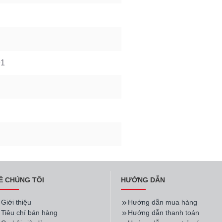
91
Ề CHÚNG TÔI
HƯỚNG DẪN
Giới thiệu
Hướng dẫn mua hàng
Tiêu chí bán hàng
Hướng dẫn thanh toán