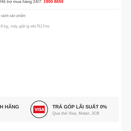
Hỗ trợ mua hàng 24/7:
1900 8650
 sánh sản phẩm
 8 kg
,
máy giặt lg wfs7617ms
NH HÃNG
TRẢ GÓP LÃI SUẤT 0%
Qua thẻ Visa, Mater, JCB