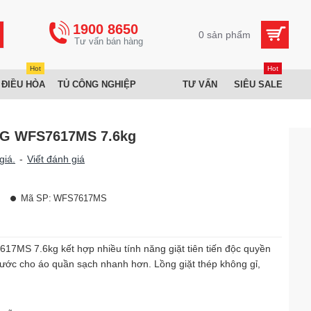
1900 8650
0 sản phẩm
Hot
Hot
 ĐIỀU HÒA
TỦ CÔNG NGHIỆP
TƯ VẤN
SIÊU SALE
 LG WFS7617MS 7.6kg
giá.
-
Viết đánh giá
Mã SP:
WFS7617MS
7MS 7.6kg kết hợp nhiều tính năng giặt tiên tiến độc quyền
ớc cho áo quần sạch nhanh hơn. Lồng giặt thép không gỉ,