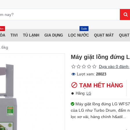
Hot
Sale
HÒA
TIVI
TỦ LẠNH
GIA DỤNG
LỌC NƯỚC
QUẠT MÁT
QUẠT
.6kg
Máy giặt lồng đứng
Dựa vào 0 đánh 
Lượt xem:
28023
TẠM HẾT HÀNG
Hãng:
LG
Máy giặt lồng đứng LG WFS761
của LG như Turbo Drum, đấm nư
lọc xơ vải, hàng chính h&atil...