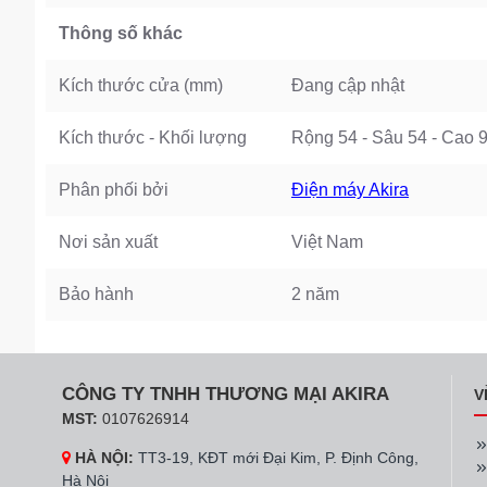
Thông số khác
Kích thước cửa (mm)
Đang cập nhật
Kích thước - Khối lượng
Rộng 54 - Sâu 54 - Cao 
Phân phối bởi
Điện máy Akira
Nơi sản xuất
Việt Nam
Bảo hành
2 năm
CÔNG TY TNHH THƯƠNG MẠI AKIRA
V
MST:
0107626914
HÀ NỘI:
TT3-19, KĐT mới Đại Kim, P. Định Công,
Hà Nội