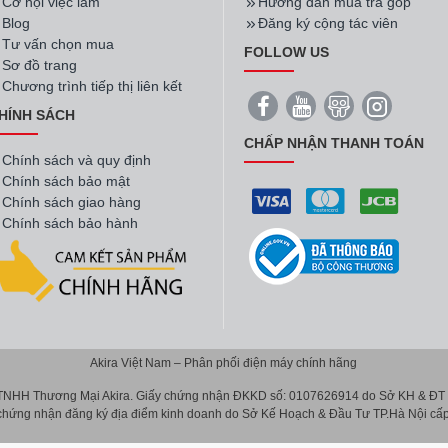
Cơ hội việc làm
Hướng dẫn mua trả góp
Blog
Đăng ký cộng tác viên
Tư vấn chọn mua
FOLLOW US
Sơ đồ trang
Chương trình tiếp thị liên kết
HÍNH SÁCH
CHẤP NHẬN THANH TOÁN
Chính sách và quy định
Chính sách bảo mật
Chính sách giao hàng
Chính sách bảo hành
Akira Việt Nam – Phân phối điện máy chính hãng
 TNHH Thương Mại Akira. Giấy chứng nhận ĐKKD số: 0107626914 do Sở KH & ĐT T
 chứng nhận đăng ký địa điểm kinh doanh do Sở Kế Hoạch & Đầu Tư TP.Hà Nội cấp