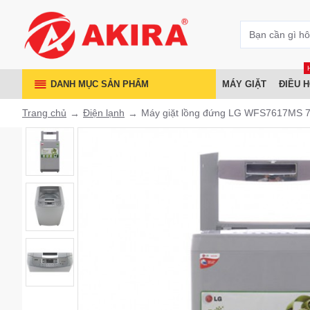
DANH MỤC SẢN PHẨM
MÁY GIẶT
ĐIỀU 
Trang chủ
Điện lạnh
Máy giặt lồng đứng LG WFS7617MS 7