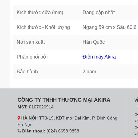
Kích thước cửa (mm)
Đang cập nhật
Kích thước - Khối lượng
Ngang 59 cm x Sâu 60.6
Nơi sản xuất
Hàn Quốc
Phân phối bởi
Điện máy Akira
Bảo hành
2 năm
CÔNG TY TNHH THƯƠNG MẠI AKIRA
V
MST:
0107626914
HÀ NỘI:
TT3-19, KĐT mới Đại Kim, P. Định Công,
Hà Nội
Điện thoại:
(024) 6658 9858