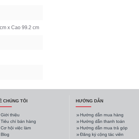
 cm x Cao 99.2 cm
Ề CHÚNG TÔI
HƯỚNG DẪN
Giới thiệu
Hướng dẫn mua hàng
Tiêu chí bán hàng
Hướng dẫn thanh toán
Cơ hội việc làm
Hướng dẫn mua trả góp
Blog
Đăng ký cộng tác viên