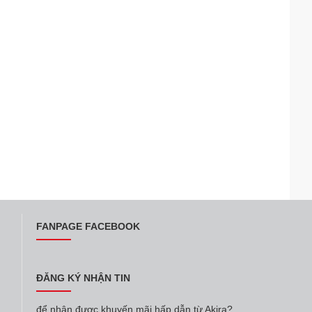
FANPAGE FACEBOOK
ĐĂNG KÝ NHẬN TIN
để nhận được khuyến mãi hấp dẫn từ Akira?