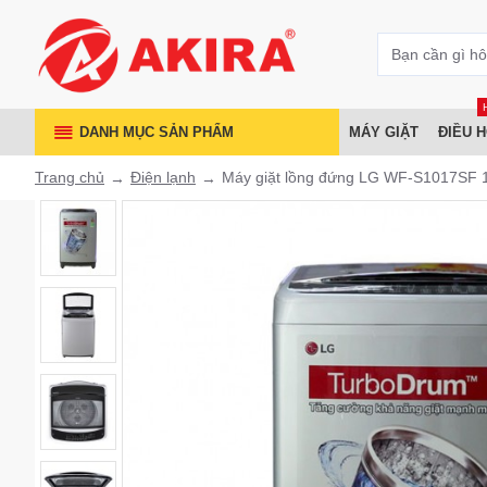
DANH MỤC SẢN PHẨM
MÁY GIẶT
ĐIỀU 
Trang chủ
Điện lạnh
Máy giặt lồng đứng LG WF-S1017SF 