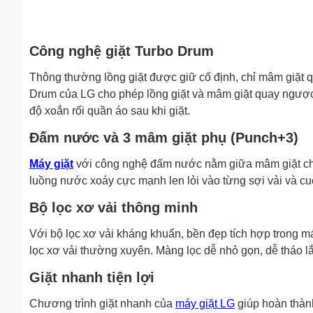
Công nghệ giặt Turbo Drum
Thông thường lồng giặt được giữ cố định, chỉ mâm giặt 
Drum của LG cho phép lồng giặt và mâm giặt quay ngược 
độ xoắn rối quần áo sau khi giặt.
Đấm nước và 3 mâm giặt phụ (Punch+3)
Máy giặt
với công nghệ đấm nước nằm giữa mâm giặt chí
luồng nước xoáy cực mạnh len lỏi vào từng sợi vải và cuố
Bộ lọc xơ vải thông minh
Với bộ lọc xơ vải kháng khuẩn, bền đẹp tích hợp trong má
lọc xơ vải thường xuyên. Màng lọc dễ nhỏ gọn, dễ tháo lắ
Giặt nhanh tiện lợi
Chương trình giặt nhanh của
máy giặt LG
giúp hoàn thành