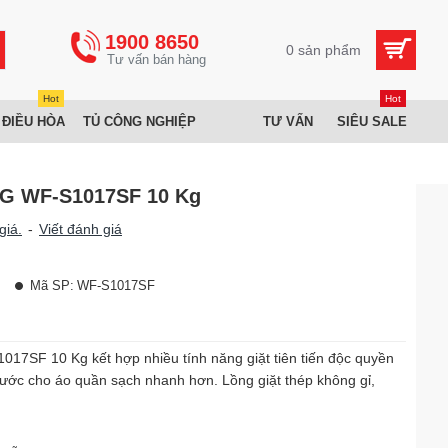
1900 8650
0 sản phẩm
Hot
Hot
 ĐIỀU HÒA
TỦ CÔNG NGHIỆP
TƯ VẤN
SIÊU SALE
LG WF-S1017SF 10 Kg
giá.
-
Viết đánh giá
Mã SP:
WF-S1017SF
17SF 10 Kg kết hợp nhiều tính năng giặt tiên tiến độc quyền
ớc cho áo quần sạch nhanh hơn. Lồng giặt thép không gỉ,