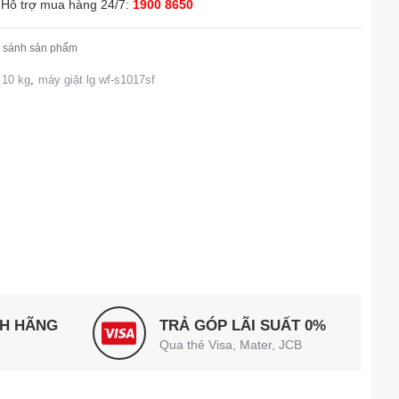
Hỗ trợ mua hàng 24/7:
1900 8650
 sánh sản phẩm
 10 kg
,
máy giặt lg wf-s1017sf
NH HÃNG
TRẢ GÓP LÃI SUẤT 0%
Qua thẻ Visa, Mater, JCB