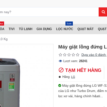
Hot
Sale
HÒA
TIVI
TỦ LẠNH
GIA DỤNG
LỌC NƯỚC
QUẠT MÁT
QUẠT
10 Kg
Máy giặt lồng đứng 
Dựa vào 0 đánh 
Lượt xem:
28241
TẠM HẾT HÀNG
Hãng:
LG
Máy giặt lồng đứng LG WF-S10
của LG như Turbo Drum, đấm nư
lọc xơ vải, hàng chính h&ati...