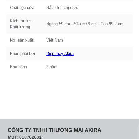
Chất liệu cửa
Nắp kính chịu lực
Kích thước -
Ngang 59 cm - Sâu 60.6 cm - Cao 99.2 cm
Khối lượng
Nơi sản xuất:
Việt Nam
Phân phối bởi
Điện máy Akira
Bảo hành
2 năm
CÔNG TY TNHH THƯƠNG MẠI AKIRA
MST:
0107626914