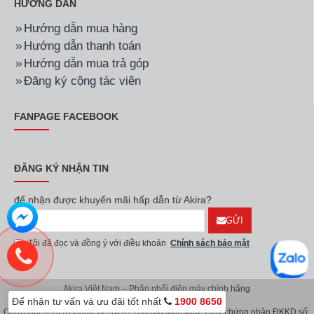
HƯỚNG DẪN
Hướng dẫn mua hàng
Hướng dẫn thanh toán
Hướng dẫn mua trả góp
Đăng ký cộng tác viên
FANPAGE FACEBOOK
ĐĂNG KÝ NHẬN TIN
để nhận được khuyến mãi hấp dẫn từ Akira?
GỬI
Tôi đã đọc và đồng ý với điều khoản
Chính sách bảo mật
Akira Việt Nam – Phân phối điện máy chính hãng
Để nhận tư vấn và ưu đãi tốt nhất
1900 8650
Copyright © 2018 Công Ty TNHH Thương Mại Akira. Giấy chứng nhận ĐKKD số: