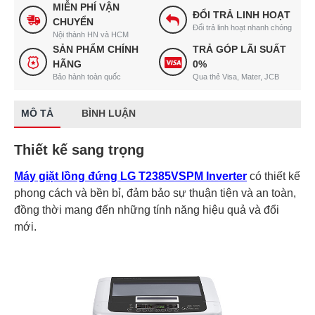
MIỄN PHÍ VẬN
ĐỔI TRẢ LINH HOẠT
CHUYỂN
Đổi trả linh hoạt nhanh chóng
Nội thành HN và HCM
SẢN PHẨM CHÍNH
TRẢ GÓP LÃI SUẤT
HÃNG
0%
Bảo hành toàn quốc
Qua thẻ Visa, Mater, JCB
MÔ TẢ
BÌNH LUẬN
Thiết kế sang trọng
Máy giặt lồng đứng LG T2385VSPM Inverter
có thiết kế
phong cách và bền bỉ, đảm bảo sự thuận tiện và an toàn,
đồng thời mang đến những tính năng hiệu quả và đổi
mới.