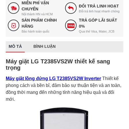
MIỄN PHÍ VẬN
ĐỔI TRẢ LINH HOẠT
CHUYỂN
Đổi trả linh hoạt nhanh chóng
Nội thành HN và HCM
SẢN PHẨM CHÍNH
TRẢ GÓP LÃI SUẤT
HÃNG
0%
Bảo hành toàn quốc
Qua thẻ Visa, Mater, JCB
MÔ TẢ
BÌNH LUẬN
Máy giặt LG T2385VS2W thiết kế sang
trọng
Máy giặt lồng đứng LG T2385VS2W Inverter
Thiết kế
phong cách và bền bỉ, đảm bảo sự thuận tiện và an toàn,
đồng thời mang đến những tính năng hiệu quả và đổi
mới.