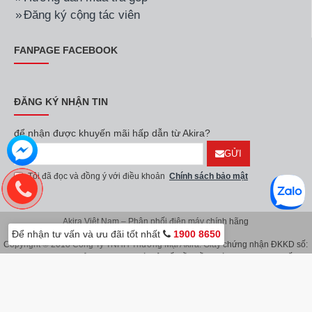
Đăng ký cộng tác viên
FANPAGE FACEBOOK
ĐĂNG KÝ NHẬN TIN
để nhận được khuyến mãi hấp dẫn từ Akira?
GỬI
Tôi đã đọc và đồng ý với điều khoản
Chính sách bảo mật
Akira Việt Nam – Phân phối điện máy chính hãng
Để nhận tư vấn và ưu đãi tốt nhất
1900 8650
Copyright © 2018 Công Ty TNHH Thương Mại Akira. Giấy chứng nhận ĐKKD số:
0107626914 do Sở KH & ĐT TP.Hà Nội cấp lần đầu ngày 08/11/2016. Giấy
chứng nhận đăng ký địa điểm kinh doanh do Sở Kế Hoạch & Đầu Tư TP.Hà Nội
cấp ngày 08/11/2016.