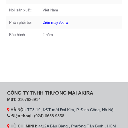
Nơi sản xuất:
Việt Nam
Phân phối bởi
Điện máy Akira
Bảo hành
2 năm
CÔNG TY TNHH THƯƠNG MẠI AKIRA
MST:
0107626914
HÀ NỘI:
TT3-19, KĐT mới Đại Kim, P. Định Công, Hà Nội
Điện thoại:
(024) 6658 9858
HỒ CHÍ MINH:
4/12A Bàu Bàng , Phường Tân Bình , HCM