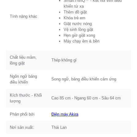
SmartThinQ™ - Kết nối Wifi điều
khiển từ xa
Thêm đồ giặt
Tính năng khác
Khóa trẻ em
Giặt nước nóng
Vệ sinh lồng giặt
Hẹn giờ giặt xong
Máy chạy êm & bền
Chất liệu mâm,
Thép không gỉ
lồng giặt
Ngôn ngữ bảng
Song ngữ, bảng điều khiển cảm ứng
điều khiển
Kích thước - Khối
Cao 85 cm - Ngang 60 cm - Sâu 64 cm
lượng
Phân phối bởi
Điện máy Akira
Nơi sản xuất:
Thái Lan