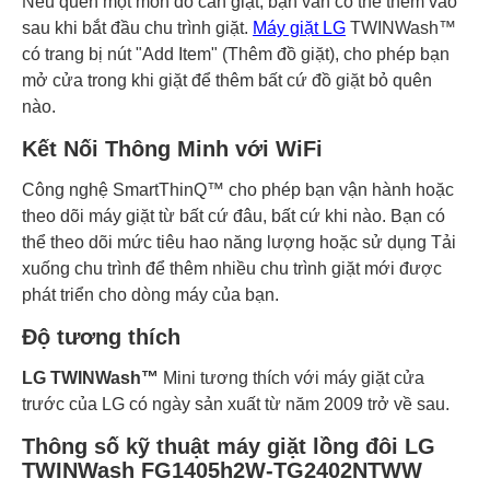
Nếu quên một món đồ cần giặt, bạn vẫn có thể thêm vào
sau khi bắt đầu chu trình giặt.
Máy giặt LG
TWINWash™
có trang bị nút "Add Item" (Thêm đồ giặt), cho phép bạn
mở cửa trong khi giặt để thêm bất cứ đồ giặt bỏ quên
nào.
Kết Nối Thông Minh với WiFi
Công nghệ SmartThinQ™ cho phép bạn vận hành hoặc
theo dõi máy giặt từ bất cứ đâu, bất cứ khi nào. Bạn có
thể theo dõi mức tiêu hao năng lượng hoặc sử dụng Tải
xuống chu trình để thêm nhiều chu trình giặt mới được
phát triển cho dòng máy của bạn.
Độ tương thích
LG TWINWash™
Mini tương thích với máy giặt cửa
trước của LG có ngày sản xuất từ năm 2009 trở về sau.
Thông số kỹ thuật máy giặt lồng đôi LG
TWINWash FG1405h2W-TG2402NTWW