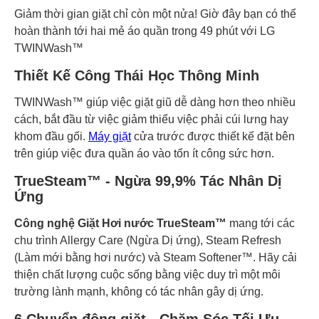
Giảm thời gian giặt chỉ còn một nửa! Giờ đây bạn có thể
hoàn thành tới hai mẻ áo quần trong 49 phút với LG
TWINWash™
Thiết Kế Công Thái Học Thông Minh
TWINWash™ giúp việc giặt giũ dễ dàng hơn theo nhiều
cách, bắt đầu từ việc giảm thiểu việc phải cúi lưng hay
khom đầu gối.
Máy giặt
cửa trước được thiết kế đặt bên
trên giúp việc đưa quần áo vào tốn ít công sức hơn.
TrueSteam™ - Ngừa 99,9% Tác Nhân Dị
Ứng
Công nghệ Giặt Hơi nước TrueSteam™
mang tới các
chu trình Allergy Care (Ngừa Dị ứng), Steam Refresh
(Làm mới bằng hơi nước) và Steam Softener™. Hãy cải
thiện chất lượng cuộc sống bằng việc duy trì một môi
trường lành mạnh, không có tác nhân gây dị ứng.