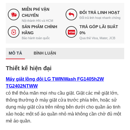
MIỄN PHÍ VẬN
ĐỔI TRẢ LINH HOẠT
CHUYỂN
Đổi trả linh hoạt nhanh chóng
Nội thành HN và HCM
SẢN PHẨM CHÍNH
TRẢ GÓP LÃI SUẤT
HÃNG
0%
Bảo hành toàn quốc
Qua thẻ Visa, Mater, JCB
MÔ TẢ
BÌNH LUẬN
Thiết kế hiện đại
Máy giặt lồng đôi LG TWINWash FG1405h2W
TG2402NTWW
có thể thỏa mãn mọi nhu cầu giặt. Giặt các mẻ giặt lớn,
thông thường ở máy giặt cửa trước phía trên, hoặc sử
dụng máy giặt cửa trên riêng bên dưới cho quần áo tinh
xảo hoặc một số áo quần nhỏ mà không cần chờ đủ một
mẻ áo quần.