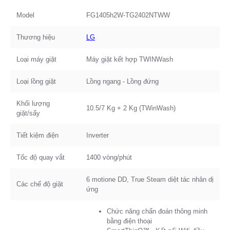
Model
FG1405h2W-TG2402NTWW
Thương hiệu
LG
Loại máy giặt
Máy giặt kết hợp TWINWash
Loại lồng giặt
Lồng ngang - Lồng đứng
Khối lượng
10.5/7 Kg + 2 Kg (TWinWash)
giặt/sấy
Tiết kiệm điện
Inverter
Tốc độ quay vắt
1400 vòng/phút
6 motione DD, True Steam diệt tác nhân dị
Các chế độ giặt
ứng
Chức năng chẩn đoán thông minh
bằng điện thoại