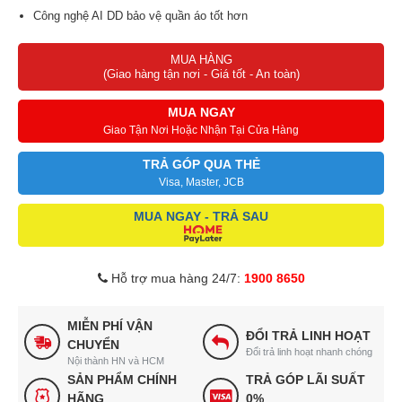
Công nghệ AI DD bảo vệ quần áo tốt hơn
Tính năng thêm đồ khi giặt tiện lợi
MUA HÀNG
Công nghệ inverter với động cơ truyền động trực tiếp
(Giao hàng tận nơi - Giá tốt - An toàn)
Bảng điều khiển song ngữ Anh – Việt kết hợp cùng nút xoay và
màn hình LED lớn hiện đại
MUA NGAY
Giao Tận Nơi Hoặc Nhận Tại Cửa Hàng
TRẢ GÓP QUA THẺ
Visa, Master, JCB
MUA NGAY - TRẢ SAU
Hỗ trợ mua hàng 24/7:
1900 8650
MIỄN PHÍ VẬN
ĐỔI TRẢ LINH HOẠT
CHUYỂN
Đổi trả linh hoạt nhanh chóng
Nội thành HN và HCM
SẢN PHẨM CHÍNH
TRẢ GÓP LÃI SUẤT
HÃNG
0%