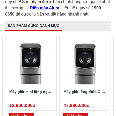
này nhé! Sản phẩm được bán chính hãng với giá tốt nhất
thị trường tại
Điện máy Akira
. Liên hệ ngay số
1900
8650
để được tư vấn và đặt hàng nhanh nhất!
SẢN PHẨM CÙNG DANH MỤC
Máy giặt mini lồng ngang Twinwash LG T2735NWLV 3.5Kg
Máy giặt lồng đôi LG TWINWash F2721HTTV/T2735NWLV
12.800.000đ
47.990.000đ
Mua hàng
Mua hàng