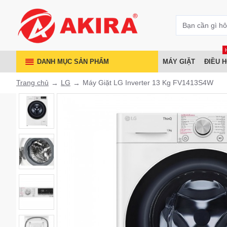
DANH MỤC SẢN PHẨM
MÁY GIẶT
ĐIỀU 
Trang chủ
LG
Máy Giặt LG Inverter 13 Kg FV1413S4W