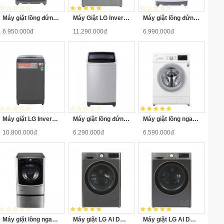
Máy giặt lồng đứng LG T2351VSAM Inverter 11.5kg
Máy Giặt LG Inverter 12 Kg FV1412S3PA
Máy giặt lồng đứng LG T2185VS2W 8.5 Kg Inverter
6.950.000đ
11.290.000đ
6.990.000đ
Máy giặt LG Inverter lồng đứng 13kg TH2113SSAK
Máy giặt lồng đứng LG T2185VS2M Inverter 8.5 kg
Máy giặt lồng ngang LG FM1209N6W Inverter 9.0kg
10.800.000đ
6.290.000đ
6.590.000đ
Máy giặt lồng ngang LG F2721HTTV Inverter 21 Kg
Máy giặt LG AI DD Inverter 10 kg FV1410S4B
Máy giặt LG AI DD Inverter 12 kg FV1412S3B