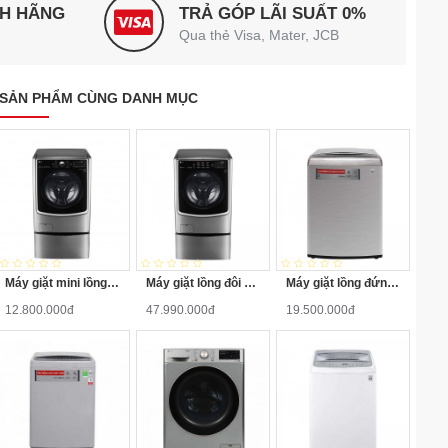
NH HÃNG
TRẢ GÓP LÃI SUẤT 0%
Qua thẻ Visa, Mater, JCB
SẢN PHẨM CÙNG DANH MỤC
Máy giặt mini lồng ngang Twinwash LG T2735NWLV 3.5Kg
Máy giặt lồng đôi LG TWINWash F2721HTTV/T2735NWLV
Máy giặt lồng đứng LG T2721SSAV Inverter 21kg
12.800.000đ
47.990.000đ
19.500.000đ