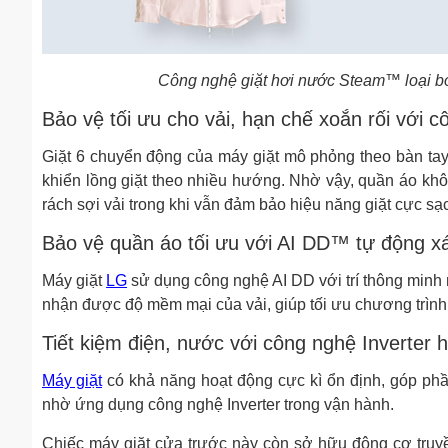
Công nghệ giặt hơi nước Steam™ loại bỏ 
Bảo vệ tối ưu cho vải, hạn chế xoắn rối với 
Giặt 6 chuyển động của máy giặt mô phỏng theo bàn tay
khiển lồng giặt theo nhiều hướng. Nhờ vậy, quần áo khôn
rách sợi vải trong khi vẫn đảm bảo hiệu năng giặt cực sạ
Bảo vệ quần áo tối ưu với AI DD™ tự động xác
Máy giặt
LG
sử dụng công nghệ AI DD với trí thông minh 
nhận được độ mềm mại của vải, giúp tối ưu chương trình
Tiết kiệm điện, nước với công nghệ Inverter h
Máy giặt
có khả năng hoạt động cực kì ổn định, góp phần
nhờ ứng dụng công nghệ Inverter trong vận hành.
Chiếc máy giặt cửa trước này còn sở hữu động cơ truyền