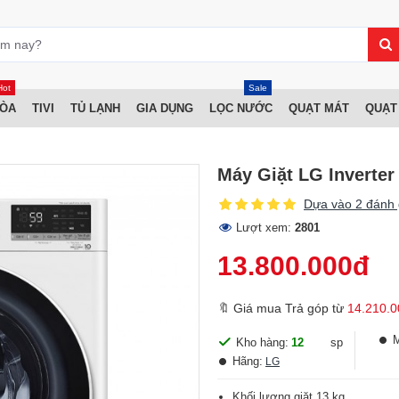
Hot
Sale
HÒA
TIVI
TỦ LẠNH
GIA DỤNG
LỌC NƯỚC
QUẠT MÁT
QUẠT
Máy Giặt LG Inverte
Dựa vào 2 đánh 
Lượt xem:
2801
13.800.000đ
🔖 Giá mua Trả góp từ
14.210.0
Kho hàng:
12
sp
Hãng:
LG
Khối lượng giặt 13 kg