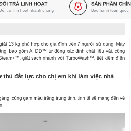
ĐỔI TRẢ LINH HOẠT
SẢN PHẨM CHÍ
Đổi trả linh hoạt nhanh chóng
Bảo hành toàn quốc
giặt 13 kg phù hợp cho gia đình trên 7 người sử dụng. Máy
ng, bao gồm AI DD™ tự động xác định chất liệu vải, công
 Steam+™, giặt sạch nhanh với TurboWash™, tiết kiệm điện
 thủ đắt lực cho chị em khi làm việc nhà
àng, cùng gam màu trắng trung tính, tinh tế sẽ mang đến vẻ
n.