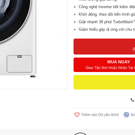
Công nghệ Inverter tiết kiệm điệ
Khởi động, theo dõi tiến trình g
Giặt nhanh 39 phút TurboWas
Giảm thiểu gây dị ứng với chu
Giặt sạch thông minh với AI D
(
MUA NGAY
Giao Tận Nơi Hoặc Nhận Tại
Thêm vào DS yêu thích
So