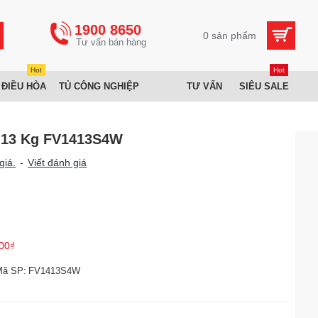
1900 8650
0 sản phẩm
Hot
Hot
 ĐIỀU HÒA
TỦ CÔNG NGHIỆP
TƯ VẤN
SIÊU SALE
r 13 Kg FV1413S4W
giá.
-
Viết đánh giá
00₫
Mã SP:
FV1413S4W