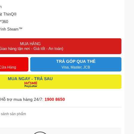
n
iặt ThinQ®
h™360
 trình Steam™
D™
MUA HÀNG
Giao hàng tận nơi - Giá tốt - An toàn)
TRẢ GÓP QUA THẺ
 Cửa Hàng
Visa, Master, JCB
MUA NGAY - TRẢ SAU
Hỗ trợ mua hàng 24/7:
1900 8650
 sánh sản phẩm