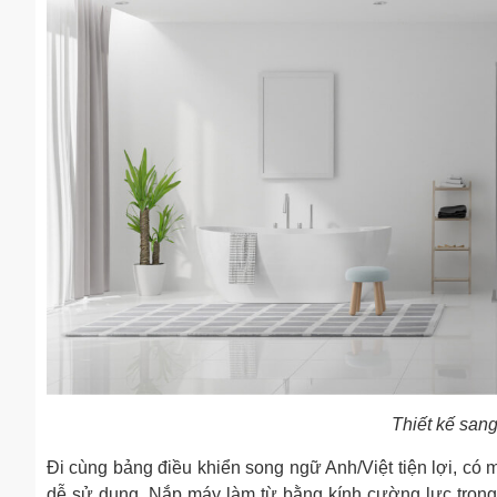
Thiết kế sang
Đi cùng bảng điều khiển song ngữ Anh/Việt tiện lợi, có m
dễ sử dụng. Nắp máy làm từ bằng kính cường lực trong s