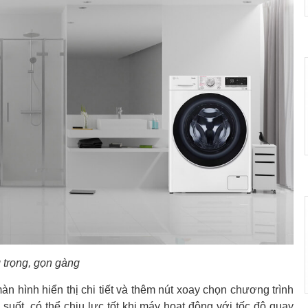
 trọng, gọn gàng
àn hình hiển thị chi tiết và thêm nút xoay chọn chương trình
uốt, có thể chịu lực tốt khi máy hoạt động với tốc độ quay