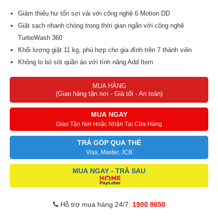
Giảm thiểu hư tổn sợi vải với công nghệ 6 Motion DD
Giặt sạch nhanh chóng trong thời gian ngắn với công nghệ
TurboWash 360
Khối lượng giặt 11 kg, phù hợp cho gia đình trên 7 thành viên
Không lo bỏ sót quần áo với tính năng Add Item
Tích hợp 14 chương trình giặt tiện lợi, đáp ứng nhu cầu giặt giũ
MUA HÀNG
hàng ngày
(Giao hàng tận nơi - Giá tốt - An toàn)
MUA NGAY
Giao Tận Nơi Hoặc Nhận Tại Cửa Hàng
TRẢ GÓP QUA THẺ
Visa, Master, JCB
MUA NGAY - TRẢ SAU
Hỗ trợ mua hàng 24/7:
1900 8650