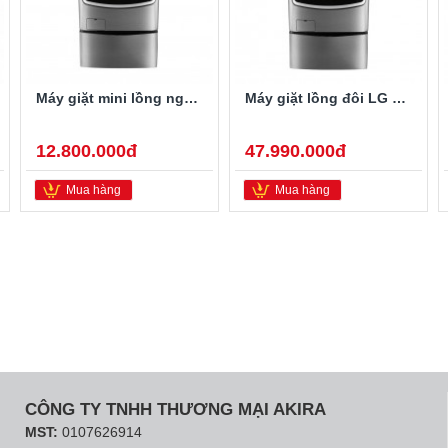
Máy giặt mini lồng ngang Twinwash LG T2735NWLV 3.5Kg
Máy giặt lồng đôi LG TWINWash F2721HTTV/T2735NWLV
12.800.000đ
47.990.000đ
Mua hàng
Mua hàng
CÔNG TY TNHH THƯƠNG MẠI AKIRA
MST:
0107626914