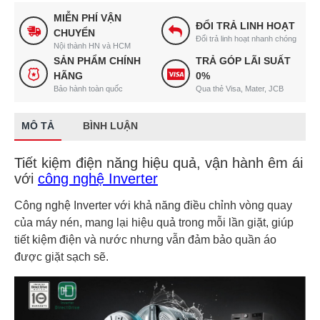
MIỄN PHÍ VẬN
ĐỔI TRẢ LINH HOẠT
CHUYỂN
Đổi trả linh hoạt nhanh chóng
Nội thành HN và HCM
SẢN PHẨM CHÍNH
TRẢ GÓP LÃI SUẤT
HÃNG
0%
Bảo hành toàn quốc
Qua thẻ Visa, Mater, JCB
MÔ TẢ
BÌNH LUẬN
Tiết kiệm điện năng hiệu quả, vận hành êm ái
với
công nghệ Inverter
Công nghệ Inverter với khả năng điều chỉnh vòng quay
của máy nén, mang lại hiệu quả trong mỗi lần giặt, giúp
tiết kiệm điện và nước nhưng vẫn đảm bảo quần áo
được giặt sạch sẽ.