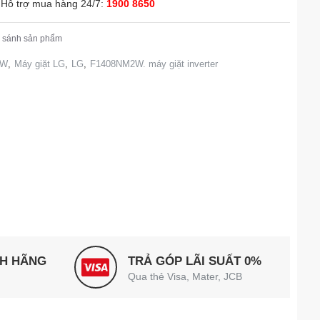
Hỗ trợ mua hàng 24/7:
1900 8650
 sánh sản phẩm
2W
,
Máy giặt LG
,
LG
,
F1408NM2W. máy giặt inverter
NH HÃNG
TRẢ GÓP LÃI SUẤT 0%
Qua thẻ Visa, Mater, JCB