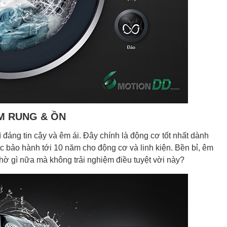
IẢM RUNG & ỒN
ì đáng tin cậy và êm ái. Đây chính là động cơ tốt nhất dành
 bảo hành tới 10 năm cho động cơ và linh kiện. Bền bỉ, êm
 chờ gì nữa mà không trải nghiệm điều tuyệt vời này?