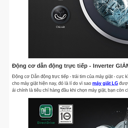
Động cơ dẫn động trực tiếp - Inverter G
Động cơ Dẫn động trực tiếp - trái tim của máy giặt - cực k
cho máy giặt hiện nay, đó là lí do vì sao
máy giặt LG
được
ái chính là tiêu chí hàng đầu khi chọn máy giặt, bạn còn