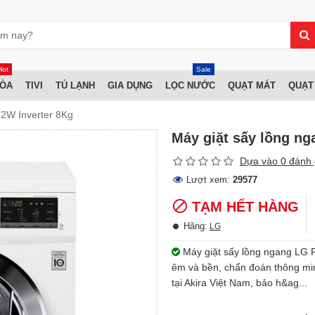
Hot
Sale
HÒA
TIVI
TỦ LẠNH
GIA DỤNG
LỌC NƯỚC
QUẠT MÁT
QUẠT
2W Inverter 8Kg
Máy giặt sấy lồng n
Dựa vào 0 đánh 
Lượt xem:
29577
TẠM HẾT HÀNG
Hãng:
LG
Máy giặt sấy lồng ngang LG 
êm và bền, chẩn đoán thông minh 
tại Akira Việt Nam, bảo h&ag...