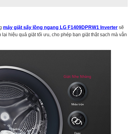
ng
máy giặt sấy lồng ngang LG F1409DPRW1 Inverter
sẽ
ại hiệu quả giặt tối ưu, cho phép bạn giặt thật sạch mà vẫn