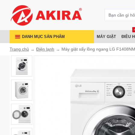
DANH MỤC SẢN PHẨM
MÁY GIẶT
ĐIỀU 
Trang chủ
Điện lạnh
Máy giặt sấy lồng ngang LG F1408NM