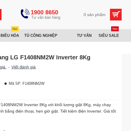
1900 8650
0 sản phẩm
Hot
Hot
 ĐIỀU HÒA
TỦ CÔNG NGHIỆP
TƯ VẤN
SIÊU SALE
gang LG F1408NM2W Inverter 8Kg
giá.
-
Viết đánh giá
Mã SP:
F1408NM2W
F1408NM2W Inverter 8Kg với khối lượng giặt 8Kg, máy chạy
bằng điện thoại, hẹn giờ giặt. Tiết kiệm điện Inverter. Giá tốt