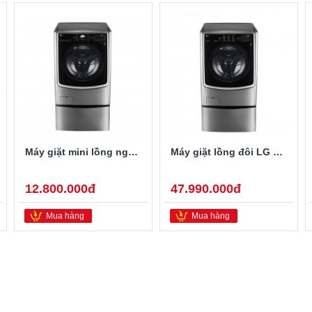
Máy giặt mini lồng ngang Twinwash LG T2735NWLV 3.5Kg
Máy giặt lồng đôi LG TWINWash F2721HTTV/T2735NWLV
12.800.000đ
47.990.000đ
Mua hàng
Mua hàng