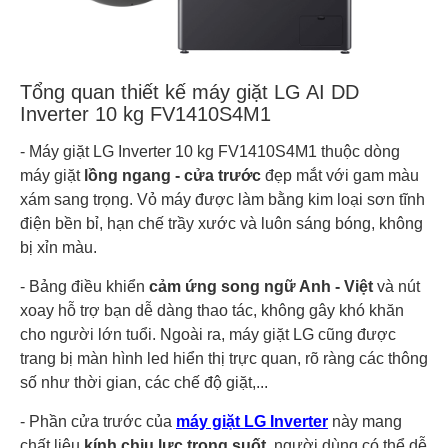
Tổng quan thiết kế máy giặt LG AI DD
Inverter 10 kg FV1410S4M1
- Máy giặt LG Inverter 10 kg FV1410S4M1 thuộc dòng
máy giặt
lồng ngang - cửa trước
đẹp mắt với gam màu
xám sang trọng. Vỏ máy được làm bằng kim loại sơn tĩnh
điện bền bỉ, hạn chế trầy xước và luôn sáng bóng, không
bị xỉn màu.
- Bảng điều khiển
cảm ứng
song ngữ Anh - Việt
và nút
xoay hỗ trợ bạn dễ dàng thao tác, không gây khó khăn
cho người lớn tuổi. Ngoài ra, máy giặt LG cũng được
trang bị màn hình led hiển thị trực quan, rõ ràng các thông
số như thời gian, các chế độ giặt,...
- Phần cửa trước của
máy giặt LG Inverter
này mang
chất liệu
kính chịu lực trong suốt
, người dùng có thể dễ