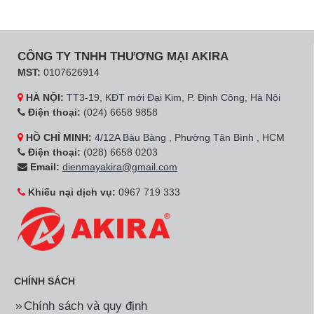
CÔNG TY TNHH THƯƠNG MẠI AKIRA
MST:
0107626914
HÀ NỘI:
TT3-19, KĐT mới Đại Kim, P. Định Công, Hà Nội
Điện thoại:
(024) 6658 9858
HỒ CHÍ MINH:
4/12A Bàu Bàng , Phường Tân Bình , HCM
Điện thoại:
(028) 6658 0203
Email:
dienmayakira@gmail.com
Khiếu nại dịch vụ:
0967 719 333
CHÍNH SÁCH
Chính sách và quy định