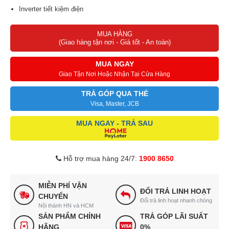
Inverter tiết kiệm điện
Bảng điều khiển song ngữ Anh - Việt có nút nhấn, cảm ứng và
MUA HÀNG
màn hình hiển thị
(Giao hàng tận nơi - Giá tốt - An toàn)
MUA NGAY
Giao Tận Nơi Hoặc Nhận Tại Cửa Hàng
TRẢ GÓP QUA THẺ
Visa, Master, JCB
MUA NGAY - TRẢ SAU
Hỗ trợ mua hàng 24/7:
1900 8650
MIỄN PHÍ VẬN
ĐỔI TRẢ LINH HOẠT
CHUYỂN
Đổi trả linh hoạt nhanh chóng
Nội thành HN và HCM
SẢN PHẨM CHÍNH
TRẢ GÓP LÃI SUẤT
HÃNG
0%