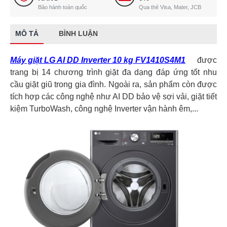
Bảo hành toàn quốc
Qua thẻ Visa, Mater, JCB
MÔ TẢ
BÌNH LUẬN
Máy giặt LG AI DD Inverter 10 kg FV1410S4M1
được
trang bị 14 chương trình giặt đa dạng đáp ứng tốt nhu
cầu giặt giũ trong gia đình. Ngoài ra, sản phẩm còn được
tích hợp các công nghệ như AI DD bảo vệ sợi vải, giặt tiết
kiệm TurboWash, công nghệ Inverter vận hành êm,...