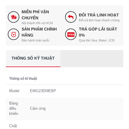
MIỄN PHÍ VẬN
ĐỔI TRẢ LINH HOẠT
CHUYỂN
Đổi trả linh hoạt nhanh chóng
Nội thành HN và HCM
SẢN PHẨM CHÍNH
TRẢ GÓP LÃI SUẤT
HÃNG
0%
Bảo hành toàn quốc
Qua thẻ Visa, Mater, JCB
THÔNG SỐ KỸ THUẬT
Thống số kĩ thuật
Model
EMG23DI9EBP
Bảng
điều
Cảm ứng
khiển
Chất