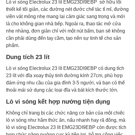
Lò vi sóng Electrolux 23 lít EMG23DI9EBP sở hữu lối
thiết kế tối giản, các đường nét đước chế tác tỉ mỉ, đường
Loại lò
Điện tử Có nướng
viền vát mỏng nhẹ mang lại cảm giác sang trọng và mới
là cho không gian nhà bếp. Ngoài ra, thao tác mở cửa
Xuất Xứ & Bảo Hành
nhẹ nhàng, đơn giản chỉ với một nút bấm, bạn sẽ không
Xuất xứ
Trung Quốc
cần phải dùng đến tay cầm, tạo nên sự tinh tế cho sản
phẩm.
Bảo
24 tháng
Dung tích 23 lít
hành
Lò vi sóng Electrolux 23 lít EMG23DI9EBP có dung tích
23 lít với đĩa xoay thủy tinh đường kính 27cm, phù hợp
đám ứng nhu cầu của gia đình 3-5 người, và bạn có thể
thoải mái sử dụng các loại đĩa và bát kích thước lớn.
Lò vi sóng kết hợp nướng tiện dụng
Không chỉ trang bị các chức năng cơ bản của một chiếc
lò vi sóng như hâm thức ăn, nấu nhanh hay rã đông, mà
lò vi sóng Electrolux 23 lít EMG23DI9EBP còn được tích
hợp chức năng nướng cực kỳ tiện lợi, hỗ trợ công việc