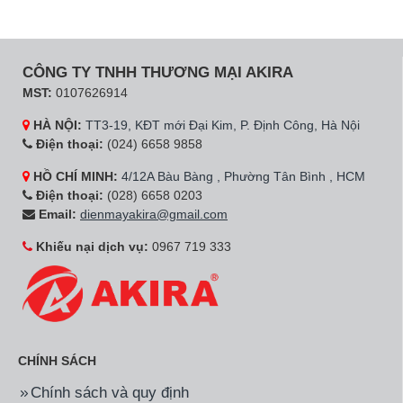
CÔNG TY TNHH THƯƠNG MẠI AKIRA
MST:
0107626914
HÀ NỘI:
TT3-19, KĐT mới Đại Kim, P. Định Công, Hà Nội
Điện thoại:
(024) 6658 9858
HỒ CHÍ MINH:
4/12A Bàu Bàng , Phường Tân Bình , HCM
Điện thoại:
(028) 6658 0203
Email:
dienmayakira@gmail.com
Khiếu nại dịch vụ:
0967 719 333
CHÍNH SÁCH
Chính sách và quy định