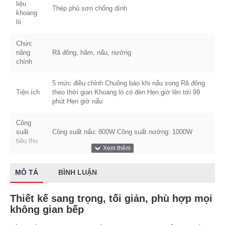
liệu
Thép phủ sơn chống dính
khoang
lò
Chức
năng
Rã đông, hâm, nấu, nướng
chính
5 mức điều chỉnh Chuông báo khi nấu xong Rã đông
Tiện ích
theo thời gian Khoang lò có đèn Hẹn giờ lên tới 99
phút Hẹn giờ nấu
Công
suất
Công suất nấu: 800W Công suất nướng: 1000W
tiêu thụ
Thương
Electrolux
hiệu
MÔ TẢ
BÌNH LUẬN
Dung
Thiết kế sang trọng, tối giản, phù hợp mọi
23 Lít
tích
không gian bếp
Thông số máy sấy