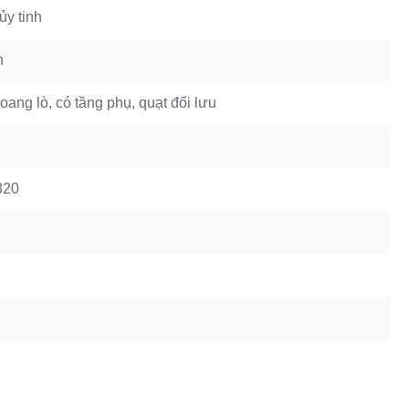
ủy tinh
n
oang lò, có tầng phụ, quạt đối lưu
320