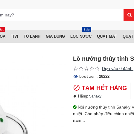
Hot
Sale
HÒA
TIVI
TỦ LẠNH
GIA DỤNG
LỌC NƯỚC
QUẠT MÁT
QUẠT
Lò nướng thủy tinh 
Dựa vào 0 đánh 
Lượt xem:
28222
TẠM HẾT HÀNG
Hãng:
Sanaky
Nồi nướng thủy tinh Sanaky V
nhiệt. Cho phép điều chỉnh nhiệ
năm...