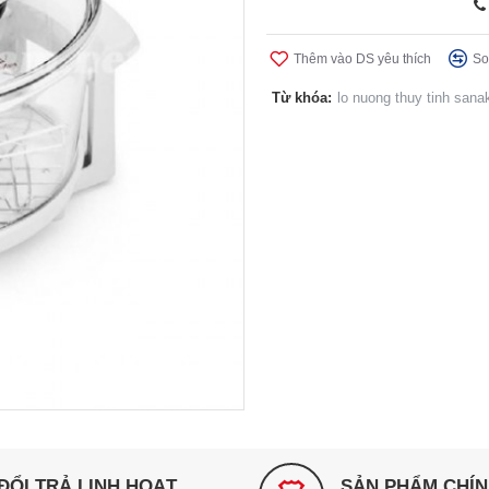
Thêm vào DS yêu thích
So
Từ khóa:
lo nuong thuy tinh sana
ĐỔI TRẢ LINH HOẠT
SẢN PHẨM CHÍ