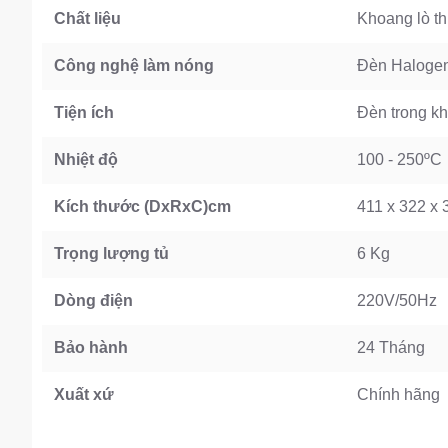
Chất liệu
Khoang lò th
Công nghệ làm nóng
Đèn Haloge
Tiện ích
Đèn trong kh
Nhiệt độ
100 - 250ºC
Kích thước (DxRxC)cm
411 x 322 x 
Trọng lượng tủ
6 Kg
Dòng điện
220V/50Hz
Bảo hành
24 Tháng
Xuất xứ
Chính hãng