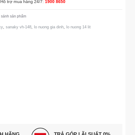
Hỗ trợ mua hàng 24/7:
1900 8650
 sánh sản phẩm
ky
,
sanaky vh-148
,
lo nuong gia dinh
,
lo nuong 14 lit
NH HÃNG
TRẢ GÓP LÃI SUẤT 0%