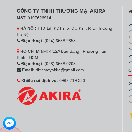
CÔNG TY TNHH THƯƠNG MẠI AKIRA
V
MST:
0107626914
HÀ NỘI:
TT3-19, KĐT mới Đại Kim, P. Định Công,
Hà Nội
Điện thoại:
(024) 6658 9858
HỒ CHÍ MINH:
4/12A Bàu Bàng , Phường Tân
Bình , HCM
Điện thoại:
(028) 6658 0203
Email:
dienmayakira@gmail.com
C
Khiếu nại dịch vụ:
0967 719 333