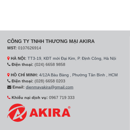
CÔNG TY TNHH THƯƠNG MẠI AKIRA
MST:
0107626914
HÀ NỘI:
TT3-19, KĐT mới Đại Kim, P. Định Công, Hà Nội
Điện thoại:
(024) 6658 9858
HỒ CHÍ MINH:
4/12A Bàu Bàng , Phường Tân Bình , HCM
Điện thoại:
(028) 6658 0203
Email:
dienmayakira@gmail.com
Khiếu nại dịch vụ:
0967 719 333