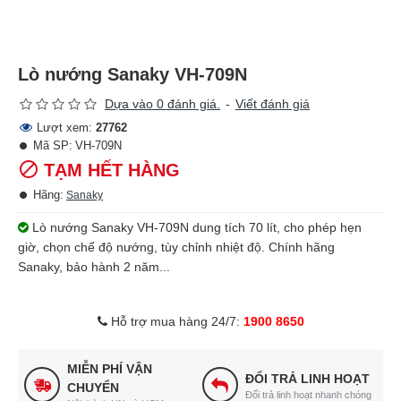
Lò nướng Sanaky VH-709N
Dựa vào 0 đánh giá.
-
Viết đánh giá
Lượt xem:
27762
Mã SP:
VH-709N
TẠM HẾT HÀNG
Hãng:
Sanaky
Lò nướng Sanaky VH-709N dung tích 70 lít, cho phép hẹn
giờ, chọn chế độ nướng, tùy chỉnh nhiệt độ. Chính hãng
Sanaky, bảo hành 2 năm...
Hỗ trợ mua hàng 24/7:
1900 8650
MIỄN PHÍ VẬN
ĐỔI TRẢ LINH HOẠT
CHUYỂN
Đổi trả linh hoạt nhanh chóng