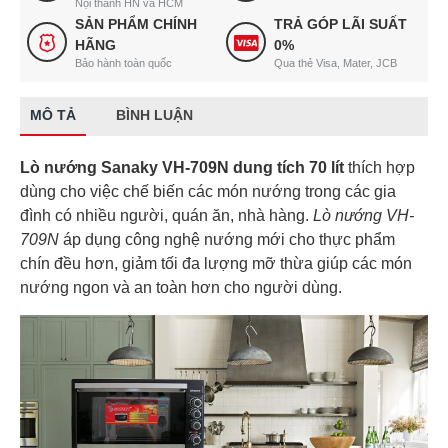
Nội thành HN và HCM
SẢN PHẨM CHÍNH
TRẢ GÓP LÃI SUẤT
HÃNG
0%
Bảo hành toàn quốc
Qua thẻ Visa, Mater, JCB
MÔ TẢ
BÌNH LUẬN
Lò nướng Sanaky VH-709N
dung tích 70 lít
thích hợp
dùng cho việc chế biến các món nướng trong các gia
đình có nhiều người, quán ăn, nhà hàng.
Lò nướng VH-
709N
áp dụng công nghệ nướng mới cho thực phẩm
chín đều hơn, giảm tối đa lượng mỡ thừa giúp các món
nướng ngon và an toàn hơn cho người dùng.