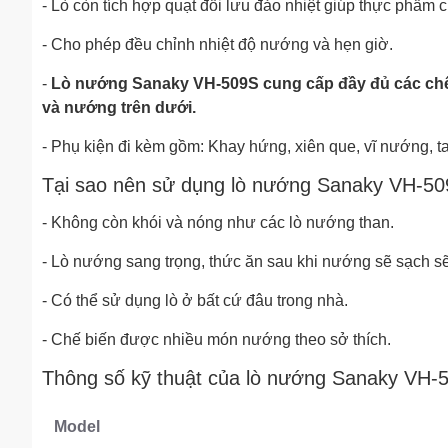
- Lò còn tích hợp quạt đối lưu đảo nhiệt giúp thực phẩm 
- Cho phép đều chỉnh nhiệt độ nướng và hẹn giờ.
-
Lò nướng Sanaky VH-509S cung cấp đầy đủ các ch
và nướng trên dưới.
- Phụ kiện đi kèm gồm: Khay hứng, xiên que, vĩ nướng, t
Tại sao nên sử dụng lò nướng Sanaky VH-5
- Không còn khói và nóng như các lò nướng than.
- Lò nướng sang trọng, thức ăn sau khi nướng sẽ sạch s
- Có thể sử dụng lò ở bất cứ đâu trong nhà.
- Chế biến được nhiều món nướng theo sở thích.
Thông số kỹ thuật của lò nướng Sanaky VH-
Model