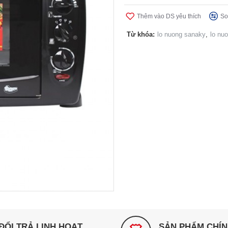
Thêm vào DS yêu thích
So
Từ khóa:
lo nuong sanaky
,
lo nuo
ĐỔI TRẢ LINH HOẠT
SẢN PHẨM CHÍ