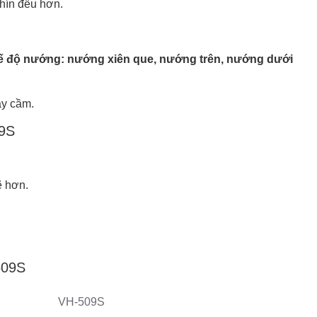
chín đều hơn.
ế độ nướng: nướng xiên que, nướng trên, nướng dưới
ay cầm.
09S
ẽ hơn.
509S
VH-509S