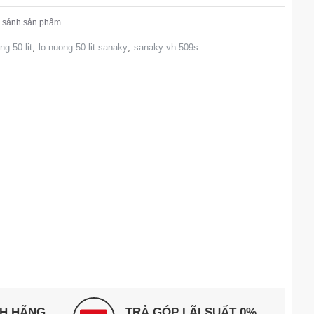
 sánh sản phẩm
ng 50 lit
,
lo nuong 50 lit sanaky
,
sanaky vh-509s
NH HÃNG
TRẢ GÓP LÃI SUẤT 0%