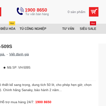
1900 8650
0 sản phẩm
Hot
Hot
 ĐIỀU HÒA
TỦ CÔNG NGHIỆP
TƯ VẤN
SIÊU SALE
-509S
giá.
-
Viết đánh giá
Mã SP:
VH-509S
iết kế sang trọng, dung tích 50 lít, cho phép hẹn giờ, chọn
độ. Chính hãng Sanaky, bảo hành 2 năm...
Hỗ trợ mua hàng 24/7:
1900 8650