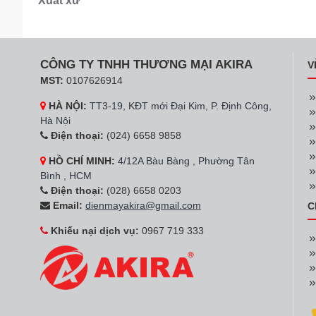
Xuất xứ
CÔNG TY TNHH THƯƠNG MẠI AKIRA
V
MST:
0107626914
HÀ NỘI:
TT3-19, KĐT mới Đại Kim, P. Định Công,
Hà Nội
Điện thoại:
(024) 6658 9858
HỒ CHÍ MINH:
4/12A Bàu Bàng , Phường Tân
Bình , HCM
Điện thoại:
(028) 6658 0203
Email:
dienmayakira@gmail.com
C
Khiếu nại dịch vụ:
0967 719 333