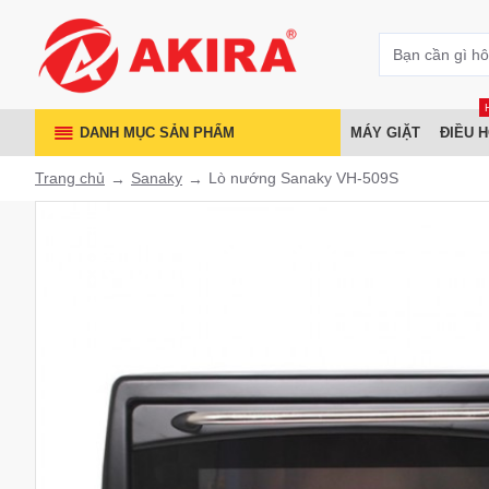
DANH MỤC SẢN PHẨM
MÁY GIẶT
ĐIỀU 
Trang chủ
Sanaky
Lò nướng Sanaky VH-509S