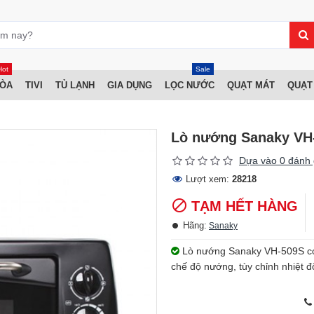
Hot
Sale
HÒA
TIVI
TỦ LẠNH
GIA DỤNG
LỌC NƯỚC
QUẠT MÁT
QUẠT
Lò nướng Sanaky VH
Dựa vào 0 đánh 
Lượt xem:
28218
TẠM HẾT HÀNG
Hãng:
Sanaky
Lò nướng Sanaky VH-509S có th
chế độ nướng, tùy chỉnh nhiệt 