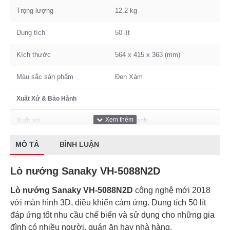
Trọng lượng
12.2 kg
Dung tích
50 lít
Kích thước
564 x 415 x 363 (mm)
Màu sắc sản phẩm
Đen Xám
Xuất Xứ & Bảo Hành
Xuất xứ
Liên doanh
Bảo hành
24 tháng
MÔ TẢ
BÌNH LUẬN
Lò nướng Sanaky VH-5088N2D
Lò nướng Sanaky VH-5088N2D
công nghệ mới 2018
với màn hình 3D, điều khiển cảm ứng. Dung tích 50 lít
đáp ứng tốt nhu cầu chế biến và sử dụng cho những gia
đình có nhiều người, quán ăn hay nhà hàng.