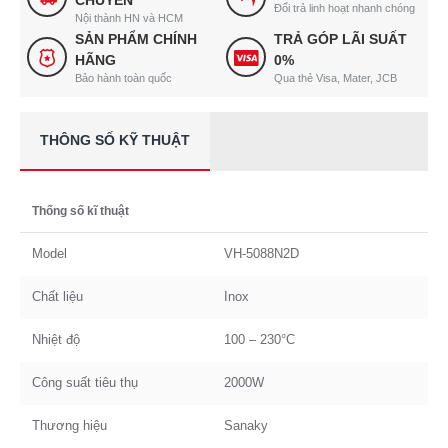
CHUYỂN
Đổi trả linh hoạt nhanh chóng
Nội thành HN và HCM
SẢN PHẨM CHÍNH
TRẢ GÓP LÃI SUẤT
HÃNG
0%
Bảo hành toàn quốc
Qua thẻ Visa, Mater, JCB
THÔNG SỐ KỸ THUẬT
Thống số kĩ thuật
Model
VH-5088N2D
Chất liệu
Inox
Nhiệt độ
100 – 230°C
Công suất tiêu thụ
2000W
Thương hiệu
Sanaky