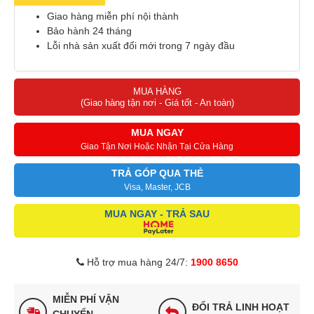
Giao hàng miễn phí nội thành
Bảo hành 24 tháng
Lỗi nhà sản xuất đổi mới trong 7 ngày đầu
MUA HÀNG
(Giao hàng tận nơi - Giá tốt - An toàn)
MUA NGAY
Giao Tận Nơi Hoặc Nhận Tại Cửa Hàng
TRẢ GÓP QUA THẺ
Visa, Master, JCB
MUA NGAY - TRẢ SAU
Hỗ trợ mua hàng 24/7:
1900 8650
MIỄN PHÍ VẬN
ĐỔI TRẢ LINH HOẠT