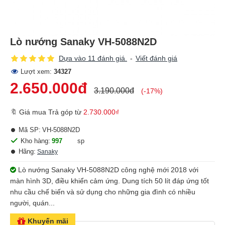
Lò nướng Sanaky VH-5088N2D
Dựa vào 11 đánh giá.
-
Viết đánh giá
Lượt xem:
34327
2.650.000đ
3.190.000đ
(-17%)
🔖 Giá mua Trả góp từ
2.730.000₫
Mã SP:
VH-5088N2D
Kho hàng:
997
sp
Hãng:
Sanaky
Lò nướng Sanaky VH-5088N2D công nghệ mới 2018 với
màn hình 3D, điều khiển cảm ứng. Dung tích 50 lít đáp ứng tốt
nhu cầu chế biến và sử dụng cho những gia đình có nhiều
người, quán...
Khuyến mãi