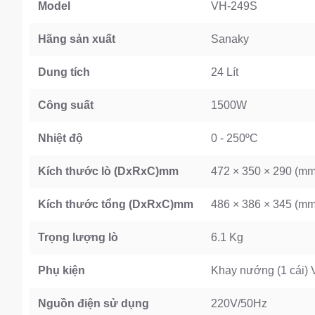
Model
VH-249S
Hãng sản xuất
Sanaky
Dung tích
24 Lít
Công suất
1500W
Nhiệt độ
0 - 250ºC
Kích thước lò (DxRxC)mm
472 × 350 × 290 (mm
Kích thước tổng (DxRxC)mm
486 × 386 × 345 (mm
Trọng lượng lò
6.1 Kg
Phụ kiện
Khay nướng (1 cái) V
Nguồn điện sử dụng
220V/50Hz