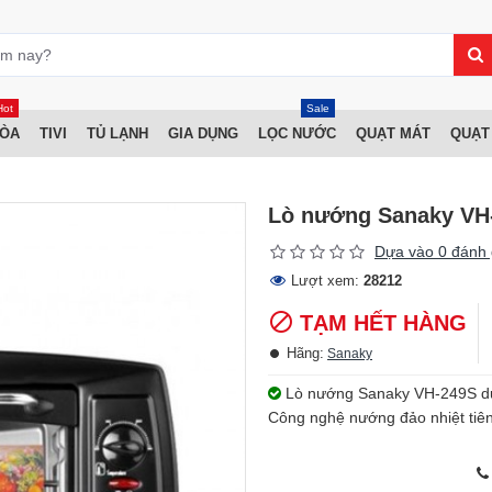
Hot
Sale
HÒA
TIVI
TỦ LẠNH
GIA DỤNG
LỌC NƯỚC
QUẠT MÁT
QUẠT
Lò nướng Sanaky VH
Dựa vào 0 đánh 
Lượt xem:
28212
TẠM HẾT HÀNG
Hãng:
Sanaky
Lò nướng Sanaky VH-249S dung 
Công nghệ nướng đảo nhiệt tiên