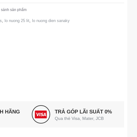
 sánh sản phẩm
s
,
lo nuong 25 lit
,
lo nuong dien sanaky
NH HÃNG
TRẢ GÓP LÃI SUẤT 0%
Qua thẻ Visa, Mater, JCB