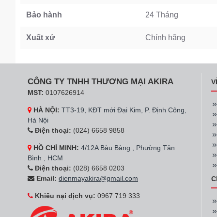
Bảo hành
24 Tháng
Xuất xứ
Chính hãng
CÔNG TY TNHH THƯƠNG MẠI AKIRA
V
MST:
0107626914
HÀ NỘI:
TT3-19, KĐT mới Đại Kim, P. Định Công,
Hà Nội
Điện thoại:
(024) 6658 9858
HỒ CHÍ MINH:
4/12A Bàu Bàng , Phường Tân
Bình , HCM
Điện thoại:
(028) 6658 0203
Email:
dienmayakira@gmail.com
C
Khiếu nại dịch vụ:
0967 719 333