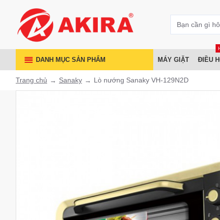
DANH MỤC SẢN PHẨM
MÁY GIẶT
ĐIỀU 
Trang chủ
Sanaky
Lò nướng Sanaky VH-129N2D