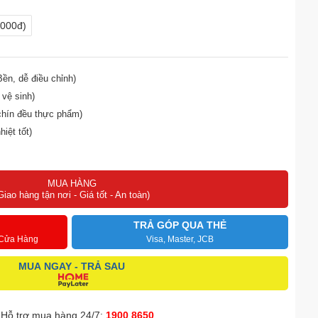
.000đ)
ền, dễ điều chỉnh)
 vệ sinh)
chín đều thực phẩm)
iệt tốt)
MUA HÀNG
Giao hàng tận nơi - Giá tốt - An toàn)
TRẢ GÓP QUA THẺ
 Cửa Hàng
Visa, Master, JCB
MUA NGAY - TRẢ SAU
Hỗ trợ mua hàng 24/7:
1900 8650