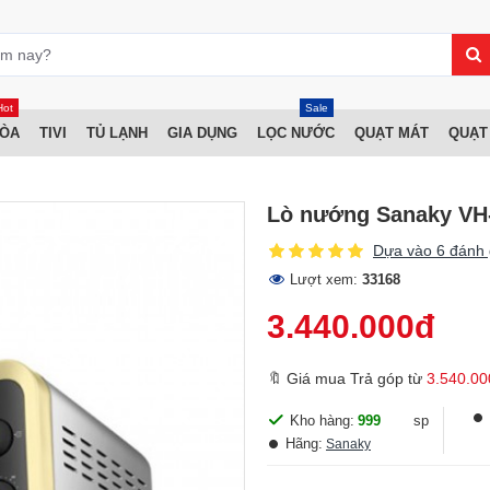
Hot
Sale
HÒA
TIVI
TỦ LẠNH
GIA DỤNG
LỌC NƯỚC
QUẠT MÁT
QUẠT
Lò nướng Sanaky VH
Dựa vào 6 đánh 
Lượt xem:
33168
3.440.000đ
🔖 Giá mua Trả góp từ
3.540.00
Kho hàng:
999
sp
Hãng:
Sanaky