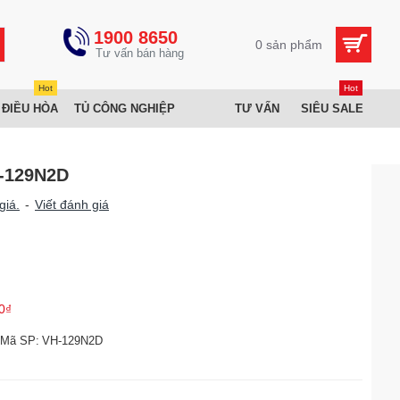
1900 8650
0 sản phẩm
Hot
Hot
 ĐIỀU HÒA
TỦ CÔNG NGHIỆP
TƯ VẤN
SIÊU SALE
-129N2D
giá.
-
Viết đánh giá
0₫
Mã SP:
VH-129N2D