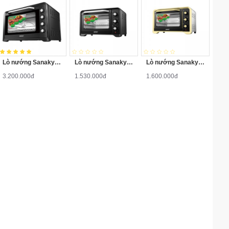
Lò nướng Sanaky VH-129S2D Đen (120 Lít)
Lò nướng Sanaky VH-309S2D
Lò nướng Sanaky VH-309N2D
3.200.000đ
1.530.000đ
1.600.000đ