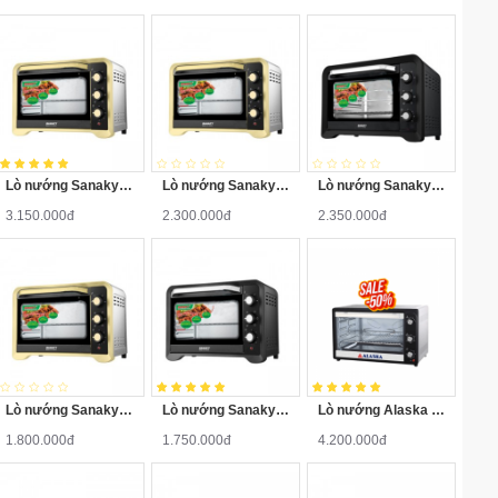
Lò nướng Sanaky VH-809N2D
Lò nướng Sanaky VH-509N2D
Lò nướng Sanaky VH-509S2D
3.150.000đ
2.300.000đ
2.350.000đ
Lò nướng Sanaky VH-359N2D
Lò nướng Sanaky VH-359S2D 35 lít
Lò nướng Alaska KW-90C
1.800.000đ
1.750.000đ
4.200.000đ