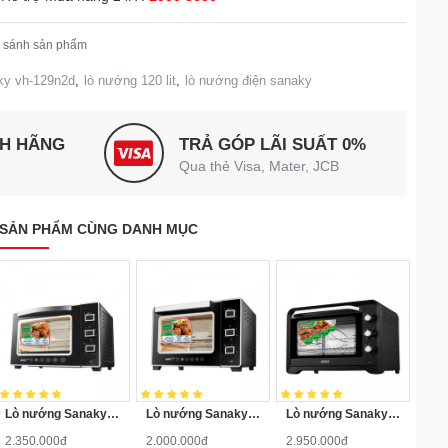
 sánh sản phẩm
ky vh-129n2d
,
lò nướng 120 lit
,
lò nướng điện sanaky
NH HÃNG
TRẢ GÓP LÃI SUẤT 0%
Qua thẻ Visa, Mater, JCB
SẢN PHẨM CÙNG DANH MỤC
Lò nướng Sanaky VH-5099S2D
Lò nướng Sanaky VH-3599S2D
Lò nướng Sanaky VH-809S2D
2.350.000đ
2.000.000đ
2.950.000đ