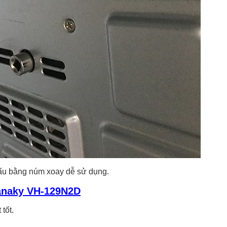
 nấu bằng núm xoay dễ sử dụng.
anaky VH-129N2D
tốt.