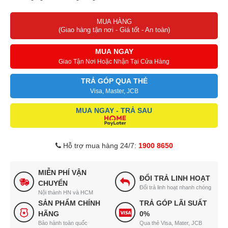
Hệ thống nướng với quạt đảo nhiệt hiệu quả
MUA HÀNG
Tùy chỉnh nhiệt độ 100 – 230°C bằng núm vặn cơ
(Giao hàng tận nơi - Giá tốt - An toàn)
MUA NGAY
Giao Tận Nơi Hoặc Nhận Tại Cửa Hàng
TRẢ GÓP QUA THẺ
Visa, Master, JCB
MUA NGAY - TRẢ SAU
Hỗ trợ mua hàng 24/7:
1900 8650
MIỄN PHÍ VẬN
ĐỔI TRẢ LINH HOẠT
CHUYỂN
Đổi trả linh hoạt nhanh chóng
Nội thành HN và HCM
SẢN PHẨM CHÍNH
TRẢ GÓP LÃI SUẤT
HÃNG
0%
Bảo hành toàn quốc
Qua thẻ Visa, Mater, JCB