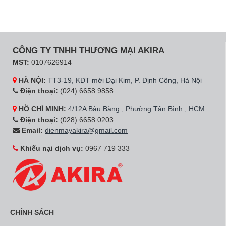
CÔNG TY TNHH THƯƠNG MẠI AKIRA
MST:
0107626914
HÀ NỘI:
TT3-19, KĐT mới Đại Kim, P. Định Công, Hà Nội
Điện thoại:
(024) 6658 9858
HỒ CHÍ MINH:
4/12A Bàu Bàng , Phường Tân Bình , HCM
Điện thoại:
(028) 6658 0203
Email:
dienmayakira@gmail.com
Khiếu nại dịch vụ:
0967 719 333
CHÍNH SÁCH