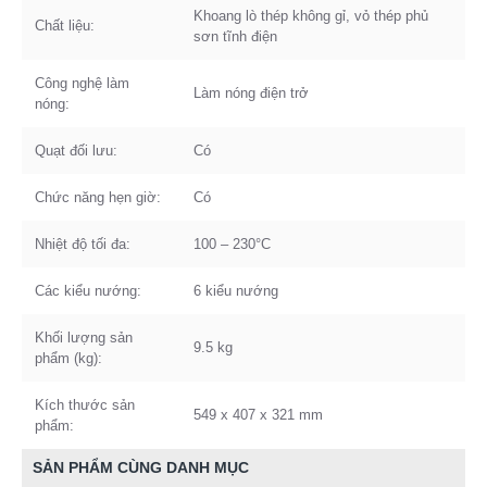
Khoang lò thép không gỉ, vỏ thép phủ
Chất liệu:
sơn tĩnh điện
Công nghệ làm
Làm nóng điện trở
nóng:
Quạt đối lưu:
Có
Chức năng hẹn giờ:
Có
Nhiệt độ tối đa:
100 – 230°C
Các kiểu nướng:
6 kiểu nướng
Khối lượng sản
9.5 kg
phẩm (kg):
Kích thước sản
549 x 407 x 321 mm
phẩm:
SẢN PHẨM CÙNG DANH MỤC