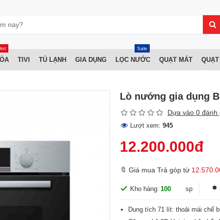
Hot
Sale
HÒA
TIVI
TỦ LẠNH
GIA DỤNG
LỌC NƯỚC
QUẠT MÁT
QUẠT
Lò nướng gia dụng 
Dựa vào 0 đánh 
Lượt xem:
945
12.200.000đ
🔖 Giá mua Trả góp từ
12.570.0
Kho hàng:
100
sp
Dung tích 71 lít: thoải mái chế 