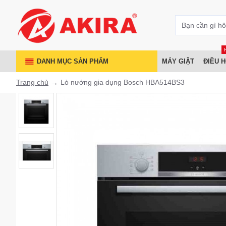
DANH MỤC SẢN PHẨM
MÁY GIẶT
ĐIỀU 
Trang chủ
Lò nướng gia dụng Bosch HBA514BS3