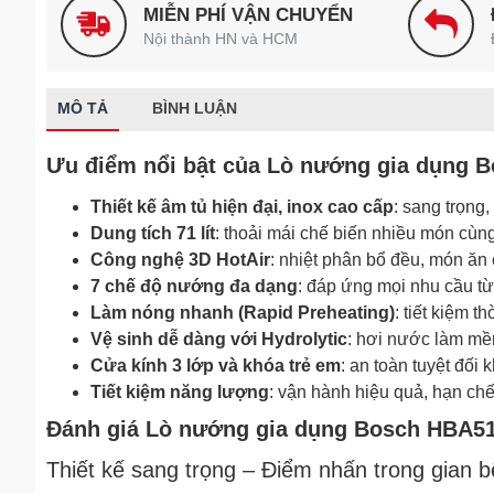
MIỄN PHÍ VẬN CHUYỂN
Nội thành HN và HCM
MÔ TẢ
BÌNH LUẬN
Ưu điểm nổi bật của Lò nướng gia dụng
Thiết kế âm tủ hiện đại, inox cao cấp
: sang trọng
Dung tích 71 lít
: thoải mái chế biến nhiều món cùng
Công nghệ 3D HotAir
: nhiệt phân bổ đều, món ăn
7 chế độ nướng đa dạng
: đáp ứng mọi nhu cầu từ 
Làm nóng nhanh (Rapid Preheating)
: tiết kiệm t
Vệ sinh dễ dàng với Hydrolytic
: hơi nước làm mề
Cửa kính 3 lớp và khóa trẻ em
: an toàn tuyệt đối 
Tiết kiệm năng lượng
: vận hành hiệu quả, hạn chế
Đánh giá Lò nướng gia dụng Bosch HBA51
Thiết kế sang trọng – Điểm nhấn trong gian b