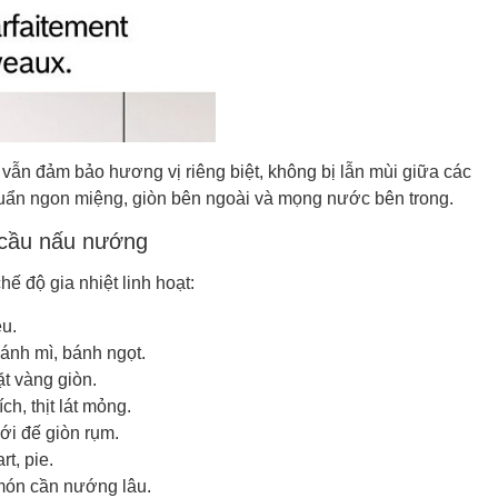
vẫn đảm bảo hương vị riêng biệt, không bị lẫn mùi giữa các
huẩn ngon miệng, giòn bên ngoài và mọng nước bên trong.
 cầu nấu nướng
 độ gia nhiệt linh hoạt:
ều.
bánh mì, bánh ngọt.
t vàng giòn.
ch, thịt lát mỏng.
ới đế giòn rụm.
rt, pie.
 món cần nướng lâu.