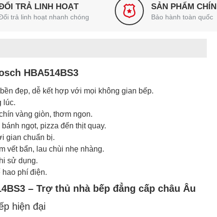
ĐỔI TRẢ LINH HOẠT
SẢN PHẨM CHÍ
Đổi trả linh hoạt nhanh chóng
Bảo hành toàn quốc
 Bosch HBA514BS3
, bền đẹp, dễ kết hợp với mọi không gian bếp.
 lúc.
 chín vàng giòn, thơm ngon.
bánh ngọt, pizza đến thịt quay.
hời gian chuẩn bị.
m vết bẩn, lau chùi nhẹ nhàng.
khi sử dụng.
 hao phí điện.
4BS3 – Trợ thủ nhà bếp đẳng cấp châu Âu
ếp hiện đại