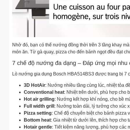
Nhờ đó, bạn có thể nướng đồng thời trên 3 tầng khay mà 
món ăn. Từ gà quay, pizza cho đến bánh ngọt đều đạt c
7 chế độ nướng đa dạng – Đáp ứng mọi nhu
Lò nướng gia dụng Bosch HBA514BS3 được trang bị 7 chế
3D HotAir
: Nướng nhiều tầng cùng lúc, nhiệt tỏa đ
Conventional heat
: Nhiệt trên dưới, phù hợp cho 
Hot air grilling
: Nướng kết hợp khí nóng, cho bề mặ
Full width grill
: Nướng toàn dải, lý tưởng cho xúc xí
Pizza setting
: Chế độ chuyên biệt cho bánh pizza v
Bottom heat
: Gia nhiệt từ dưới lên, thích hợp cho ta
Hotair gentle
: Tiết kiệm năng lượng, phù hợp các