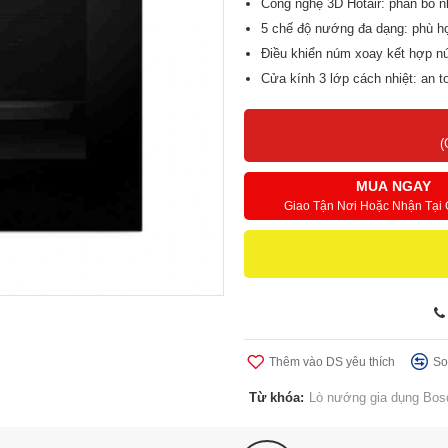
Công nghệ 3D Hotair: phân bổ n
5 chế độ nướng đa dạng: phù h
Điều khiển núm xoay kết hợp nút
Cửa kính 3 lớp cách nhiệt: an t
Thiết kế âm tủ hiện đại, inox ca
(
MUA NGAY
Giao Tận Nơi Hoặc Nhận Tại
Thêm vào DS yêu thích
So
Từ khóa:
Lò nướng gia dụng Bo