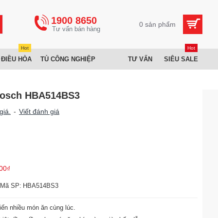
1900 8650
0 sản phẩm
Hot
Hot
 ĐIỀU HÒA
TỦ CÔNG NGHIỆP
TƯ VẤN
SIÊU SALE
Bosch HBA514BS3
giá.
-
Viết đánh giá
00₫
Mã SP:
HBA514BS3
biến nhiều món ăn cùng lúc.