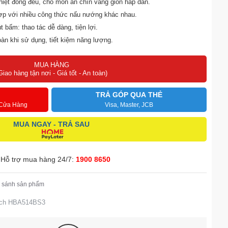
hiệt đồng đều, cho món ăn chín vàng giòn hấp dẫn.
ợp với nhiều công thức nấu nướng khác nhau.
 bấm: thao tác dễ dàng, tiện lợi.
oàn khi sử dụng, tiết kiệm năng lượng.
o cấp: sang trọng và bền đẹp theo thời gian.
MUA HÀNG
Giao hàng tận nơi - Giá tốt - An toàn)
TRẢ GÓP QUA THẺ
 Cửa Hàng
Visa, Master, JCB
MUA NGAY - TRẢ SAU
Hỗ trợ mua hàng 24/7:
1900 8650
 sánh sản phẩm
sch HBA514BS3