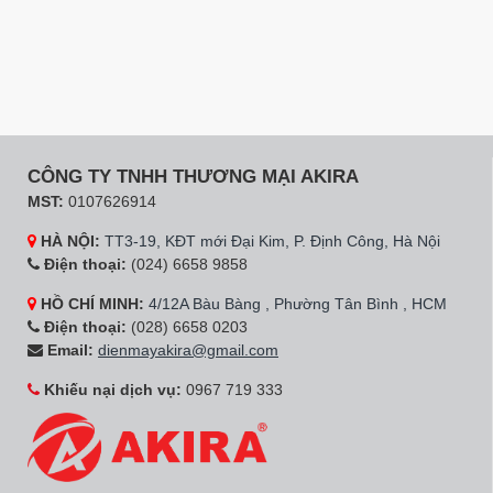
CÔNG TY TNHH THƯƠNG MẠI AKIRA
MST:
0107626914
HÀ NỘI:
TT3-19, KĐT mới Đại Kim, P. Định Công, Hà Nội
Điện thoại:
(024) 6658 9858
HỒ CHÍ MINH:
4/12A Bàu Bàng , Phường Tân Bình , HCM
Điện thoại:
(028) 6658 0203
Email:
dienmayakira@gmail.com
Khiếu nại dịch vụ:
0967 719 333