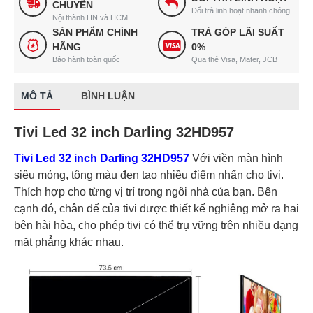
CHUYỂN
Đổi trả linh hoạt nhanh chóng
Nội thành HN và HCM
SẢN PHẨM CHÍNH
TRẢ GÓP LÃI SUẤT
HÃNG
0%
Bảo hành toàn quốc
Qua thẻ Visa, Mater, JCB
MÔ TẢ
BÌNH LUẬN
Tivi Led 32 inch Darling 32HD957
Tivi Led 32 inch Darling 32HD957
Với viền màn hình
siêu mỏng, tông màu đen tạo nhiều điểm nhấn cho tivi.
Thích hợp cho từng vị trí trong ngôi nhà của bạn. Bên
cạnh đó, chân đế của tivi được thiết kế nghiêng mở ra hai
bên hài hòa, cho phép tivi có thể trụ vững trên nhiều dạng
mặt phẳng khác nhau.