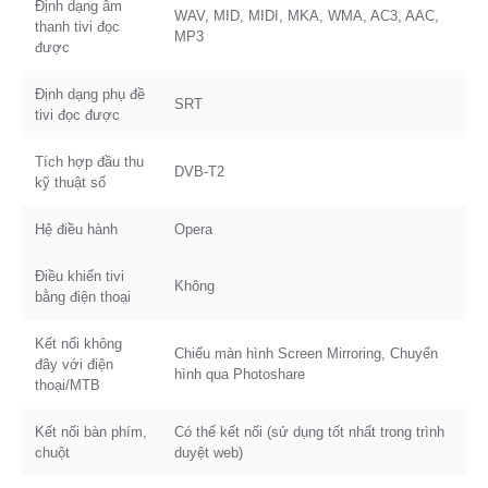
Định dạng âm
WAV, MID, MIDI, MKA, WMA, AC3, AAC,
thanh tivi đọc
MP3
được
Định dạng phụ đề
SRT
tivi đọc được
Tích hợp đầu thu
DVB-T2
kỹ thuật số
Hệ điều hành
Opera
Điều khiển tivi
Không
bằng điện thoại
Kết nối không
Chiếu màn hình Screen Mirroring, Chuyển
đây với điện
hình qua Photoshare
thoại/MTB
Kết nối bàn phím,
Có thể kết nối (sử dụng tốt nhất trong trình
chuột
duyệt web)