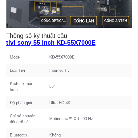
Thông số kỹ thuật cảu
tivi sony 55 inch KD-55X7000E
Model
KD-55X7000E
Loại Tivi
Internet Tivi
Kích cỡ màn
55"
hình
Độ phân giải
Ultra HD 4K
Chỉ số chuyển
Motionflow™ XR 200 Hz
động rõ nét
Bluetooth
Không