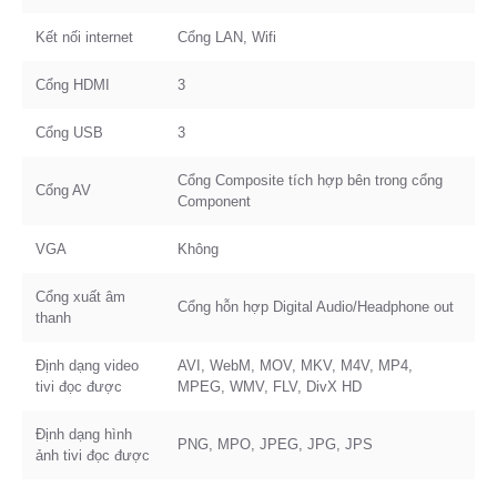
Kết nối internet
Cổng LAN, Wifi
Cổng HDMI
3
Cổng USB
3
Cổng Composite tích hợp bên trong cổng
Cổng AV
Component
VGA
Không
Cổng xuất âm
Cổng hỗn hợp Digital Audio/Headphone out
thanh
Định dạng video
AVI, WebM, MOV, MKV, M4V, MP4,
tivi đọc được
MPEG, WMV, FLV, DivX HD
Định dạng hình
PNG, MPO, JPEG, JPG, JPS
ảnh tivi đọc được