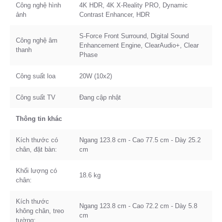
Công nghệ hình
4K HDR, 4K X-Reality PRO, Dynamic
ảnh
Contrast Enhancer, HDR
S-Force Front Surround, Digital Sound
Công nghệ âm
Enhancement Engine, ClearAudio+, Clear
thanh
Phase
Công suất loa
20W (10x2)
Công suất TV
Đang cập nhật
Thông tin khác
Kích thước có
Ngang 123.8 cm - Cao 77.5 cm - Dày 25.2
chân, đặt bàn:
cm
Khối lượng có
18.6 kg
chân:
Kích thước
Ngang 123.8 cm - Cao 72.2 cm - Dày 5.8
không chân, treo
cm
tường: