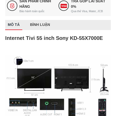
SẢN PHẨM CHÍNH
TRẢ GÓP LÃI SUẤT
HÃNG
0%
Bảo hành toàn quốc
Qua thẻ Visa, Mater, JCB
MÔ TẢ
BÌNH LUẬN
Internet Tivi 55 inch Sony KD-55X7000E