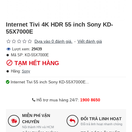
Internet Tivi 4K HDR 55 inch Sony KD-
55X7000E
Dựa vào 0 đánh giá.
-
Viết đánh giá
Lượt xem:
29439
Mã SP:
KD-55X7000E
TẠM HẾT HÀNG
Hãng:
Sony
Internet Tivi 55 inch Sony KD-55X7000E...
Hỗ trợ mua hàng 24/7:
1900 8650
MIỄN PHÍ VẬN
ĐỔI TRẢ LINH HOẠT
CHUYỂN
Đổi trả linh hoạt nhanh chóng
Nội thành HN và HCM