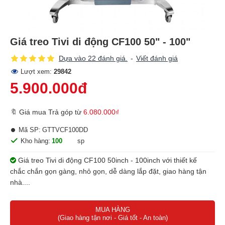
Giá treo Tivi di động CF100 50" - 100"
Dựa vào 22 đánh giá.
-
Viết đánh giá
Lượt xem:
29842
5.900.000đ
🔖 Giá mua Trả góp từ
6.080.000₫
Mã SP:
GTTVCF100DD
Kho hàng:
100
sp
Giá treo Tivi di động CF100 50inch - 100inch với thiết kế
chắc chắn gọn gàng, nhỏ gọn, dễ dàng lắp đặt, giao hàng tận
nhà....
MUA HÀNG
(Giao hàng tận nơi - Giá tốt - An toàn)