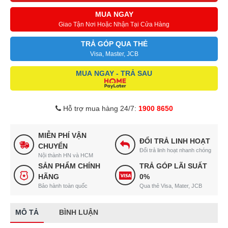
MUA NGAY
Giao Tận Nơi Hoặc Nhận Tại Cửa Hàng
TRẢ GÓP QUA THẺ
Visa, Master, JCB
MUA NGAY - TRẢ SAU
Hỗ trợ mua hàng 24/7:
1900 8650
MIỄN PHÍ VẬN
ĐỔI TRẢ LINH HOẠT
CHUYỂN
Đổi trả linh hoạt nhanh chóng
Nội thành HN và HCM
SẢN PHẨM CHÍNH
TRẢ GÓP LÃI SUẤT
HÃNG
0%
Bảo hành toàn quốc
Qua thẻ Visa, Mater, JCB
MÔ TẢ
BÌNH LUẬN