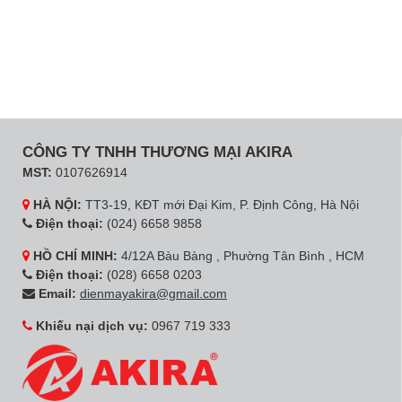
CÔNG TY TNHH THƯƠNG MẠI AKIRA
MST:
0107626914
HÀ NỘI:
TT3-19, KĐT mới Đại Kim, P. Định Công, Hà Nội
Điện thoại:
(024) 6658 9858
HỒ CHÍ MINH:
4/12A Bàu Bàng , Phường Tân Bình , HCM
Điện thoại:
(028) 6658 0203
Email:
dienmayakira@gmail.com
Khiếu nại dịch vụ:
0967 719 333