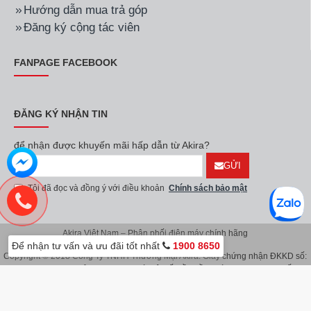
Hướng dẫn mua trả góp
Đăng ký cộng tác viên
FANPAGE FACEBOOK
ĐĂNG KÝ NHẬN TIN
để nhận được khuyến mãi hấp dẫn từ Akira?
GỬI
Tôi đã đọc và đồng ý với điều khoản
Chính sách bảo mật
Akira Việt Nam – Phân phối điện máy chính hãng
Để nhận tư vấn và ưu đãi tốt nhất
1900 8650
Copyright © 2018 Công Ty TNHH Thương Mại Akira. Giấy chứng nhận ĐKKD số:
0107626914 do Sở KH & ĐT TP.Hà Nội cấp lần đầu ngày 08/11/2016. Giấy
chứng nhận đăng ký địa điểm kinh doanh do Sở Kế Hoạch & Đầu Tư TP.Hà Nội
cấp ngày 08/11/2016.