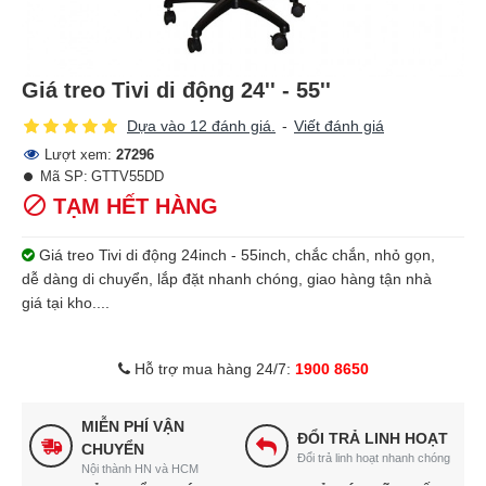
Giá treo Tivi di động 24'' - 55''
Dựa vào 12 đánh giá.
-
Viết đánh giá
Lượt xem:
27296
Mã SP:
GTTV55DD
TẠM HẾT HÀNG
Giá treo Tivi di động 24inch - 55inch, chắc chắn, nhỏ gọn,
dễ dàng di chuyển, lắp đặt nhanh chóng, giao hàng tận nhà
giá tại kho....
Hỗ trợ mua hàng 24/7:
1900 8650
MIỄN PHÍ VẬN
ĐỔI TRẢ LINH HOẠT
CHUYỂN
Đổi trả linh hoạt nhanh chóng
Nội thành HN và HCM