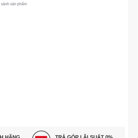
 sánh sản phẩm
NH HÃNG
TRẢ GÓP LÃI SUẤT 0%