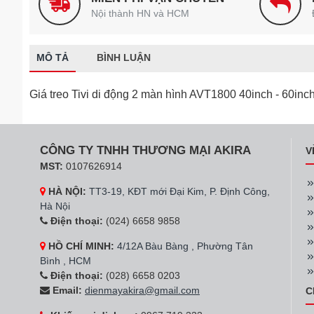
Nội thành HN và HCM
MÔ TẢ
BÌNH LUẬN
Giá treo Tivi di động 2 màn hình AVT1800 40inch - 60inc
CÔNG TY TNHH THƯƠNG MẠI AKIRA
V
MST:
0107626914
HÀ NỘI:
TT3-19, KĐT mới Đại Kim, P. Định Công,
Hà Nội
Điện thoại:
(024) 6658 9858
HỒ CHÍ MINH:
4/12A Bàu Bàng , Phường Tân
Bình , HCM
Điện thoại:
(028) 6658 0203
Email:
dienmayakira@gmail.com
C