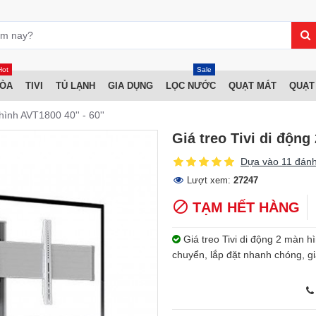
Hot
Sale
HÒA
TIVI
TỦ LẠNH
GIA DỤNG
LỌC NƯỚC
QUẠT MÁT
QUẠT
hình AVT1800 40'' - 60''
Giá treo Tivi di động
Dựa vào 11 đánh
Lượt xem:
27247
TẠM HẾT HÀNG
Giá treo Tivi di động 2 màn h
chuyển, lắp đặt nhanh chóng, gi