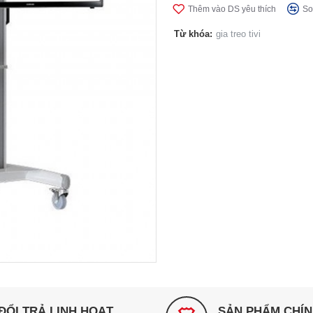
Thêm vào DS yêu thích
So
Từ khóa:
gia treo tivi
ĐỔI TRẢ LINH HOẠT
SẢN PHẨM CHÍ