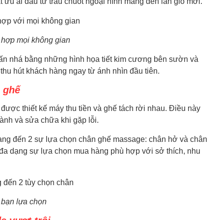
u ái đầu tư trau chuốt ngoại hình mang đến làn gió mới.
hợp mọi không gian
nhấn nhá bằng những hình họa tiết kim cương bên sườn và
 thu hút khách hàng ngay từ ánh nhìn đầu tiên.
n ghế
c thiết kế máy thu tiền và ghế tách rời nhau. Điều này
hành và sửa chữa khi gặp lỗi.
g đến 2 sự lựa chọn chân ghế massage: chân hở và chân
có đa dạng sự lựa chọn mua hàng phù hợp với sở thích, nhu
 bạn lựa chọn