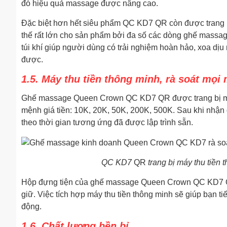
đó hiệu quả massage được nâng cao.
Đặc biệt hơn hết siêu phẩm QC KD7 QR còn được trang bị 
thế rất lớn cho sản phẩm bởi đa số các dòng ghế massag
túi khí giúp người dùng có trải nghiệm hoàn hảo, xoa d
được.
1.5. Máy thu tiền thông minh, rà soát mọi
Ghế massage Queen Crown QC KD7 QR được trang bị máy
mệnh giá tiền: 10K, 20K, 50K, 200K, 500K. Sau khi nhận
theo thời gian tương ứng đã được lập trình sẵn.
QC KD7
QR
trang bị máy thu tiền 
Hộp đựng tiện của ghế massage Queen Crown QC KD7 QR 
giữ. Việc tích hợp máy thu tiền thông minh sẽ giúp bạn ti
động.
1.6. Chất lượng bền bỉ