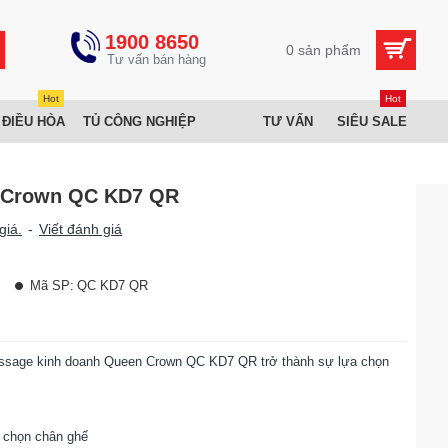
1900 8650
0 sản phẩm
Hot
Hot
 ĐIỀU HÒA
TỦ CÔNG NGHIỆP
TƯ VẤN
SIÊU SALE
 Crown QC KD7 QR
giá.
-
Viết đánh giá
Mã SP:
QC KD7 QR
massage kinh doanh Queen Crown QC KD7 QR trở thành sự lựa chọn
ùy chọn chân ghế