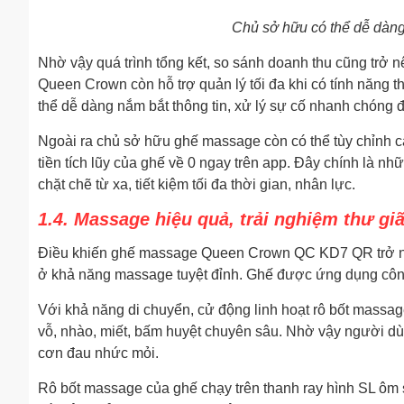
Chủ sở hữu có thể dễ dàng
Nhờ vậy quá trình tổng kết, so sánh doanh thu cũng trở 
Queen Crown còn hỗ trợ quản lý tối đa khi có tính năng t
thể dễ dàng nắm bắt thông tin, xử lý sự cố nhanh chóng
Ngoài ra chủ sở hữu ghế massage còn có thể tùy chỉnh cà
tiền tích lũy của ghế về 0 ngay trên app. Đây chính là nh
chặt chẽ từ xa, tiết kiệm tối đa thời gian, nhân lực.
1.4. Massage hiệu quả, trải nghiệm thư gi
Điều khiến ghế massage Queen Crown QC KD7 QR trở nê
ở khả năng massage tuyệt đỉnh. Ghế được ứng dụng cô
Với khả năng di chuyển, cử động linh hoạt rô bốt mass
vỗ, nhào, miết, bấm huyệt chuyên sâu. Nhờ vậy người dù
cơn đau nhức mỏi.
Rô bốt massage của ghế chạy trên thanh ray hình SL ôm s