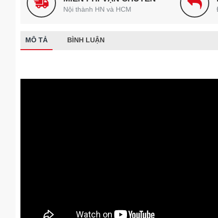
Nội thành HN và HCM
MÔ TẢ
BÌNH LUẬN