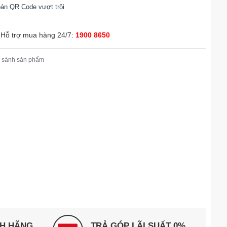
toán QR Code vượt trội
ng App Queen Crown
iệm thư giãn đỉnh cao
Hỗ trợ mua hàng 24/7:
1900 8650
à soát mọi mệnh giá
 sánh sản phẩm
hế massage kinh doanh Queen Crown QC KD7 QR tại Queen Crown
 thuận tiện ngay tại nhà
 tâm
NH HÃNG
TRẢ GÓP LÃI SUẤT 0%