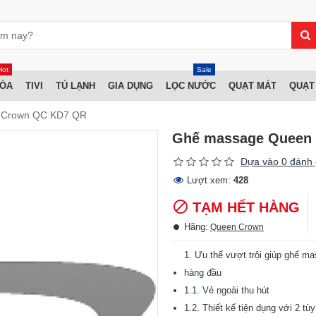
Hot
Sale
HÒA
TIVI
TỦ LẠNH
GIA DỤNG
LỌC NƯỚC
QUẠT MÁT
QUẠT
 Crown QC KD7 QR
Ghế massage Queen
Dựa vào 0 đánh 
Lượt xem:
428
TẠM HẾT HÀNG
Hãng:
Queen Crown
1. Ưu thế vượt trội giúp ghế 
hàng đầu
1.1. Vẻ ngoài thu hút
1.2. Thiết kế tiện dụng với 2 t