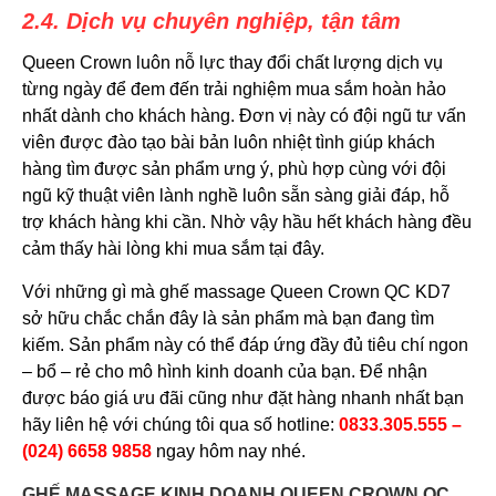
2.4. Dịch vụ chuyên nghiệp, tận tâm
Queen Crown luôn nỗ lực thay đổi chất lượng dịch vụ
từng ngày để đem đến trải nghiệm mua sắm hoàn hảo
nhất dành cho khách hàng. Đơn vị này có đội ngũ tư vấn
viên được đào tạo bài bản luôn nhiệt tình giúp khách
hàng tìm được sản phẩm ưng ý, phù hợp cùng với đội
ngũ kỹ thuật viên lành nghề luôn sẵn sàng giải đáp, hỗ
trợ khách hàng khi cần. Nhờ vậy hầu hết khách hàng đều
cảm thấy hài lòng khi mua sắm tại đây.
Với những gì mà ghế massage Queen Crown QC KD7
sở hữu chắc chắn đây là sản phẩm mà bạn đang tìm
kiếm. Sản phẩm này có thể đáp ứng đầy đủ tiêu chí ngon
– bổ – rẻ cho mô hình kinh doanh của bạn. Để nhận
được báo giá ưu đãi cũng như đặt hàng nhanh nhất bạn
hãy liên hệ với chúng tôi qua số hotline:
0833.305.555 –
(024) 6658 9858
ngay hôm nay nhé.
GHẾ MASSAGE KINH DOANH QUEEN CROWN QC