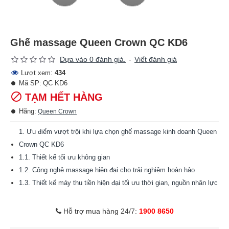
Ghế massage Queen Crown QC KD6
Dựa vào 0 đánh giá.
-
Viết đánh giá
Lượt xem:
434
Mã SP:
QC KD6
TẠM HẾT HÀNG
Hãng:
Queen Crown
1. Ưu điểm vượt trội khi lựa chọn ghế massage kinh doanh Queen
Crown QC KD6
1.1. Thiết kế tối ưu không gian
1.2. Công nghệ massage hiện đại cho trải nghiệm hoàn hảo
1.3. Thiết kế máy thu tiền hiện đại tối ưu thời gian, nguồn nhân lực
1.4. Chất liệu cao cấp bền bỉ qua thời gian
1.5. Chi phí thấp dễ dàng đầu tư
Hỗ trợ mua hàng 24/7:
1900 8650
2. Những ưu đãi hấp dẫn khi chọn mua ghế massage Queen