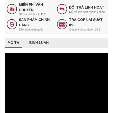
Crown QC KD6
MIỄN PHÍ VẬN
ĐỔI TRẢ LINH HOẠT
CHUYỂN
Đổi trả linh hoạt nhanh chóng
Nội thành HN và HCM
SẢN PHẨM CHÍNH
TRẢ GÓP LÃI SUẤT
HÃNG
0%
Bảo hành toàn quốc
Qua thẻ Visa, Mater, JCB
MÔ TẢ
BÌNH LUẬN