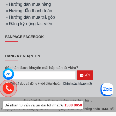
Hướng dẫn mua hàng
Hướng dẫn thanh toán
Hướng dẫn mua trả góp
Đăng ký cộng tác viên
FANPAGE FACEBOOK
ĐĂNG KÝ NHẬN TIN
để nhận được khuyến mãi hấp dẫn từ Akira?
GỬI
Tôi đã đọc và đồng ý với điều khoản
Chính sách bảo mật
Akira Việt Nam – Phân phối điện máy chính hãng
Để nhận tư vấn và ưu đãi tốt nhất
1900 8650
Copyright © 2018 Công Ty TNHH Thương Mại Akira. Giấy chứng nhận ĐKKD số:
0107626914 do Sở KH & ĐT TP.Hà Nội cấp lần đầu ngày 08/11/2016. Giấy