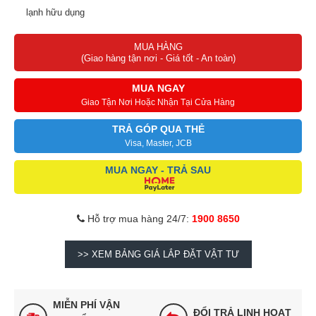
lạnh hữu dụng
Chế độ Sleep mode cho giấc ngủ sâu và êm hơn
MUA HÀNG
Dàn tản nhiệt phủ lớp Golden Fin cho khả năng vận hành bền bỉ
(Giao hàng tận nơi - Giá tốt - An toàn)
Tiết kiệm thời gian và chi phí cùng tính năng tự động phát hiện và
thông báo lỗi
MUA NGAY
Giao Tận Nơi Hoặc Nhận Tại Cửa Hàng
TRẢ GÓP QUA THẺ
Visa, Master, JCB
MUA NGAY - TRẢ SAU
Hỗ trợ mua hàng 24/7:
1900 8650
>> XEM BẢNG GIÁ LẮP ĐẶT VẬT TƯ
MIỄN PHÍ VẬN
ĐỔI TRẢ LINH HOẠT