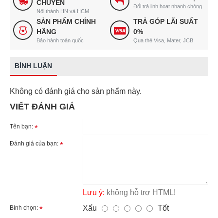
CHUYỂN
Đổi trả linh hoạt nhanh chóng
Nội thành HN và HCM
SẢN PHẨM CHÍNH
TRẢ GÓP LÃI SUẤT
HÃNG
0%
Bảo hành toàn quốc
Qua thẻ Visa, Mater, JCB
BÌNH LUẬN
Không có đánh giá cho sản phẩm này.
VIẾT ĐÁNH GIÁ
Tên bạn:
Đánh giá của bạn:
Lưu ý:
không hỗ trợ HTML!
Xấu
Tốt
Bình chọn: