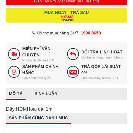
Giao Tận Nơi Hoặc Nhận Tại Cửa Hàng
MUA NGAY - TRẢ SAU
Hỗ trợ mua hàng 24/7:
1900 8650
MIỄN PHÍ VẬN
ĐỔI TRẢ LINH HOẠT
CHUYỂN
Đổi trả linh hoạt nhanh chóng
Nội thành HN và HCM
SẢN PHẨM CHÍNH
TRẢ GÓP LÃI SUẤT
HÃNG
0%
Bảo hành toàn quốc
Qua thẻ Visa, Mater, JCB
MÔ TẢ
BÌNH LUẬN
Dây HDMI loại dài 1m
SẢN PHẨM CÙNG DANH MỤC