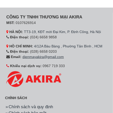
CÔNG TY TNHH THƯƠNG MẠI AKIRA
MST:
0107626914
HÀ NỘI:
TT3-19, KĐT mới Đại Kim, P. Định Công, Hà Nội
Điện thoại:
(024) 6658 9858
HỒ CHÍ MINH:
4/12A Bàu Bàng , Phường Tân Bình , HCM
Điện thoại:
(028) 6658 0203
Email:
dienmayakira@gmail.com
Khiếu nại dịch vụ:
0967 719 333
CHÍNH SÁCH
Chính sách và quy định