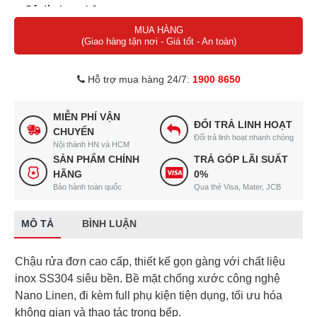
Độ dày inox:
1.2 mm
MUA HÀNG
Chất liệu:
Inox SS304
(Giao hàng tận nơi - Giá tốt - An toàn)
Bề mặt:
Nano Linen
Hỗ trợ mua hàng 24/7:
1900 8650
Phụ kiện:
Full set (siphon + thớt + giá dao thớt + rổ phụ + giá úp
bát)
MIỄN PHÍ VẬN
ĐỔI TRẢ LINH HOẠT
CHUYỂN
Đổi trả linh hoạt nhanh chóng
Nội thành HN và HCM
SẢN PHẨM CHÍNH
TRẢ GÓP LÃI SUẤT
HÃNG
0%
Bảo hành toàn quốc
Qua thẻ Visa, Mater, JCB
MÔ TẢ
BÌNH LUẬN
Chậu rửa đơn cao cấp, thiết kế gọn gàng với chất liệu
inox SS304 siêu bền. Bề mặt chống xước công nghệ
Nano Linen, đi kèm full phụ kiện tiện dụng, tối ưu hóa
không gian và thao tác trong bếp.