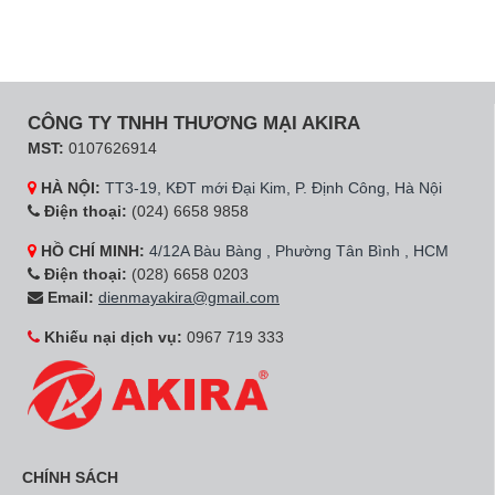
CÔNG TY TNHH THƯƠNG MẠI AKIRA
MST:
0107626914
HÀ NỘI:
TT3-19, KĐT mới Đại Kim, P. Định Công, Hà Nội
Điện thoại:
(024) 6658 9858
HỒ CHÍ MINH:
4/12A Bàu Bàng , Phường Tân Bình , HCM
Điện thoại:
(028) 6658 0203
Email:
dienmayakira@gmail.com
Khiếu nại dịch vụ:
0967 719 333
CHÍNH SÁCH