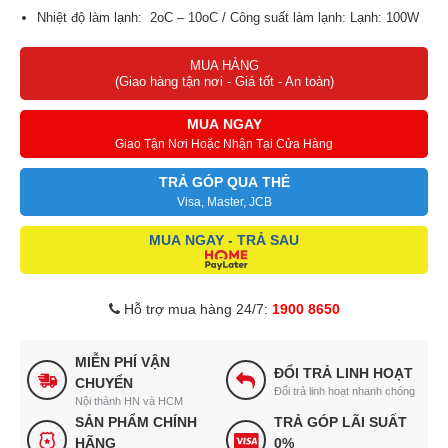
Nhiệt độ làm lạnh: 2oC – 10oC / Công suất làm lạnh: Lạnh: 100W
MUA HÀNG
(Giao hàng tận nơi - Giá tốt - An toàn)
MUA NGAY
Giao Tận Nơi Hoặc Nhận Tại Cửa Hàng
TRẢ GÓP QUA THẺ
Visa, Master, JCB
MUA NGAY - TRẢ SAU
Hỗ trợ mua hàng 24/7:
1900 8650
MIỄN PHÍ VẬN
ĐỔI TRẢ LINH HOẠT
CHUYỂN
Đổi trả linh hoạt nhanh chóng
Nội thành HN và HCM
SẢN PHẨM CHÍNH
TRẢ GÓP LÃI SUẤT
HÃNG
0%