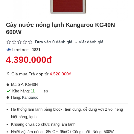
Cây nước nóng lạnh Kangaroo KG40N
600W
Dựa vào 0 đánh giá.
-
Viết đánh giá
Lượt xem:
1821
4.390.000đ
🔖 Giá mua Trả góp từ
4.520.000₫
Mã SP:
KG40N
Kho hàng:
11
sp
Hãng:
Kangaroo
Hệ thống làm lạnh bằng block, tiện dụng, dễ dùng với 2 vòi riêng
biệt nóng, lạnh.
Khoang chứa có chức năng làm lạnh.
Nhiệt độ làm nóng: 85oC ~ 95oC / Công suất: Nóng: 500W