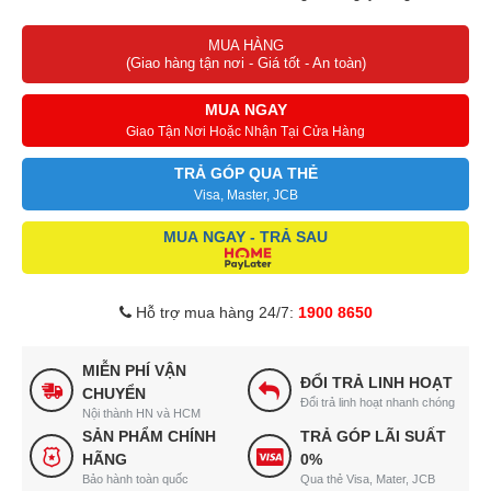
MUA HÀNG
(Giao hàng tận nơi - Giá tốt - An toàn)
MUA NGAY
Giao Tận Nơi Hoặc Nhận Tại Cửa Hàng
TRẢ GÓP QUA THẺ
Visa, Master, JCB
MUA NGAY - TRẢ SAU
Hỗ trợ mua hàng 24/7:
1900 8650
MIỄN PHÍ VẬN
ĐỔI TRẢ LINH HOẠT
CHUYỂN
Đổi trả linh hoạt nhanh chóng
Nội thành HN và HCM
SẢN PHẨM CHÍNH
TRẢ GÓP LÃI SUẤT
HÃNG
0%
Bảo hành toàn quốc
Qua thẻ Visa, Mater, JCB