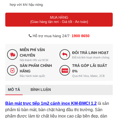
hợp với khí hậu nóng.
Kết cấu bền bỉ, chắc chắn, cách nhiệt hiệu quả.
MUA HÀNG
Nan giá 100% inox.
(Giao hàng tận nơi - Giá tốt - An toàn)
Hệ thống chân tăng chỉnh inox chắc chắn.
Hỗ trợ mua hàng 24/7:
1900 8650
MIỄN PHÍ VẬN
ĐỔI TRẢ LINH HOẠT
CHUYỂN
Đổi trả linh hoạt nhanh chóng
Nội thành HN và HCM
SẢN PHẨM CHÍNH
TRẢ GÓP LÃI SUẤT
HÃNG
0%
Bảo hành toàn quốc
Qua thẻ Visa, Mater, JCB
MÔ TẢ
BÌNH LUẬN
Bàn mát trực tiếp 1m2 cánh inox KM-BMCI 1.2
là sản
phẩm tủ bàn mát, bàn chặt hàng đầu thị trường. Sản
phẩm được làm từ chất liệu inox cao cấp bền đẹp, dàn