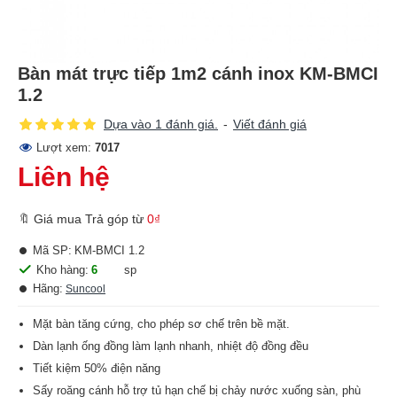
Bàn mát trực tiếp 1m2 cánh inox KM-BMCI
1.2
Dựa vào 1 đánh giá.
-
Viết đánh giá
Lượt xem:
7017
Liên hệ
🔖 Giá mua Trả góp từ
0₫
Mã SP:
KM-BMCI 1.2
Kho hàng:
6
sp
Hãng:
Suncool
Mặt bàn tăng cứng, cho phép sơ chế trên bề mặt.
Dàn lạnh ống đồng làm lạnh nhanh, nhiệt độ đồng đều
Tiết kiệm 50% điện năng
Sấy roăng cánh hỗ trợ tủ hạn chế bị chảy nước xuống sàn, phù