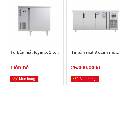
Tủ bàn mát Icymax 1 cánh inox 900x750 ICR-1S097
Tủ bàn mát 3 cánh inox quạt gió Đức Minh BMQ.3MI1860 1.8M
Liên hệ
25.000.000đ
Mua hàng
Mua hàng