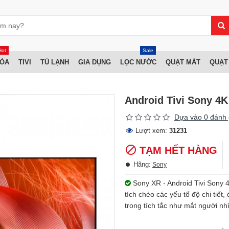
Hot
Sale
HÒA
TIVI
TỦ LẠNH
GIA DỤNG
LỌC NƯỚC
QUẠT MÁT
QUẠT
Android Tivi Sony 4K
Dựa vào 0 đánh 
Lượt xem:
31231
TẠM HẾT HÀNG
Hãng:
Sony
Sony XR - Android Tivi Sony 
tích chéo các yếu tố độ chi tiết
trong tích tắc như mắt người nhì