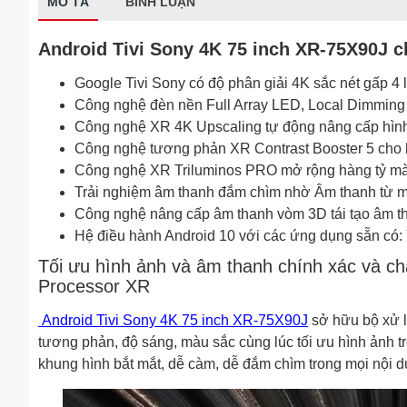
MÔ TẢ
BÌNH LUẬN
Android Tivi Sony 4K 75 inch XR-75X90J c
Google Tivi Sony có độ phân giải 4K sắc nét gấp 4 
Công nghệ đèn nền Full Array LED, Local Dimming 
Công nghệ XR 4K Upscaling tự động nâng cấp hình ả
Công nghệ tương phản XR Contrast Booster 5 cho 
Công nghệ XR Triluminos PRO mở rộng hàng tỷ mà
Trải nghiệm âm thanh đắm chìm nhờ Âm thanh từ mà
Công nghệ nâng cấp âm thanh vòm 3D tái tạo âm t
Hệ điều hành Android 10 với các ứng dụng sẵn có: Yo
Tối ưu hình ảnh và âm thanh chính xác và châ
Processor XR
Android Tivi Sony 4K 75 inch XR-75X90J
sở hữu bộ xử lý
tương phản, độ sáng, màu sắc cùng lúc tối ưu hình ảnh tr
khung hình bắt mắt, dễ càm, dễ đắm chìm trong mọi nội dun