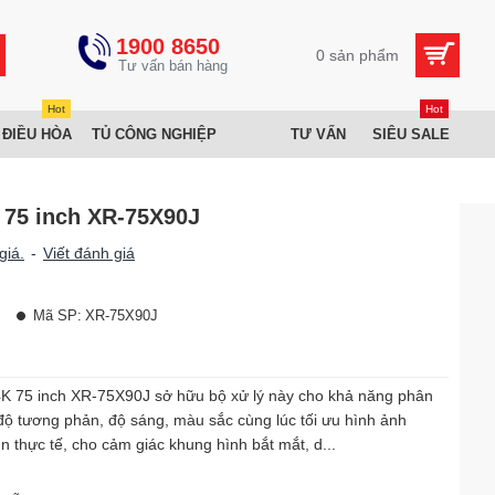
1900 8650
0 sản phẩm
Hot
Hot
 ĐIỀU HÒA
TỦ CÔNG NGHIỆP
TƯ VẤN
SIÊU SALE
 75 inch XR-75X90J
giá.
-
Viết đánh giá
Mã SP:
XR-75X90J
4K 75 inch XR-75X90J sở hữu bộ xử lý này cho khả năng phân
, độ tương phản, độ sáng, màu sắc cùng lúc tối ưu hình ảnh
n thực tế, cho cảm giác khung hình bắt mắt, d...