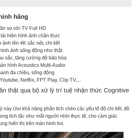
hính hãng
lần so với TV Full HD
tái hiện hình ảnh chân thực
nh lên 4K sắc nét, chi tiết
hình ảnh sống động như thật
u sắc, tăng cường độ bão hòa
n hình Acoustics Multi-Audio
hanh đa chiều, sống động
utube, Netflix, FPT Play, Clip TV,...
n thật qua bộ xử lý trí tuệ nhận thức Cognitive
 này cho khả năng phân tích chéo các yếu tố độ chi tiết, độ
ong tích tắc như mắt người nhìn thực tế, cho cảm giác
g hiển thị trên màn hình tivi.