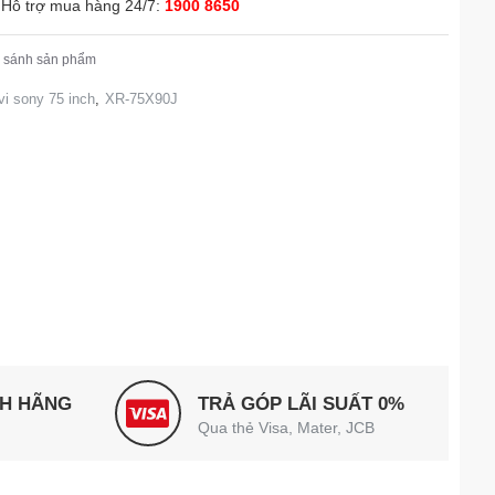
Hỗ trợ mua hàng 24/7:
1900 8650
 sánh sản phẩm
ivi sony 75 inch
,
XR-75X90J
NH HÃNG
TRẢ GÓP LÃI SUẤT 0%
Qua thẻ Visa, Mater, JCB