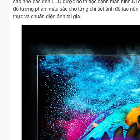
cao nhờ các đèn LED được bố trí dọc cạnh màn hình.Đi
độ tương phản, màu sắc cho từng chi tiết ảnh để tạo nên
thực và chuẩn điện ảnh tại gia.