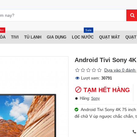
Hot
Sale
HÒA
TIVI
TỦ LẠNH
GIA DỤNG
LỌC NƯỚC
QUẠT MÁT
QUẠT
Android Tivi Sony 4K
Dựa vào 0 đánh 
Lượt xem:
30791
TẠM HẾT HÀNG
Hãng:
Sony
Android Tivi Sony 4K 75 inch 
đế chữ V úp ngược chắc chắn, t