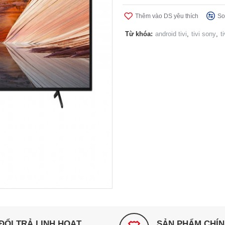
Thêm vào DS yêu thích
So
Từ khóa:
android tivi
,
tivi sony
,
t
ĐỔI TRẢ LINH HOẠT
SẢN PHẨM CHÍ