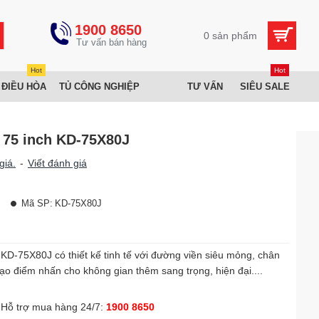
1900 8650
0 sản phẩm
Hot
Hot
 ĐIỀU HÒA
TỦ CÔNG NGHIỆP
TƯ VẤN
SIÊU SALE
 75 inch KD-75X80J
giá.
-
Viết đánh giá
Mã SP:
KD-75X80J
KD-75X80J có thiết kế tinh tế với đường viền siêu mỏng, chân
ạo điểm nhấn cho không gian thêm sang trọng, hiện đại....
Hỗ trợ mua hàng 24/7:
1900 8650