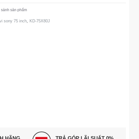
 sánh sản phẩm
ivi sony 75 inch
,
KD-75X80J
NH HÃNG
TRẢ GÓP LÃI SUẤT 0%