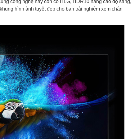
 cùng công nghệ này còn có HLG, HDR10 nâng cao độ sáng,
 khung hình ảnh tuyệt đẹp cho bạn trải nghiệm xem chân