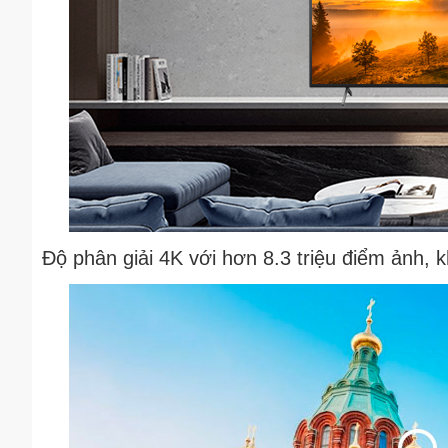
Độ phân giải 4K với hơn 8.3 triệu điểm ảnh, kh