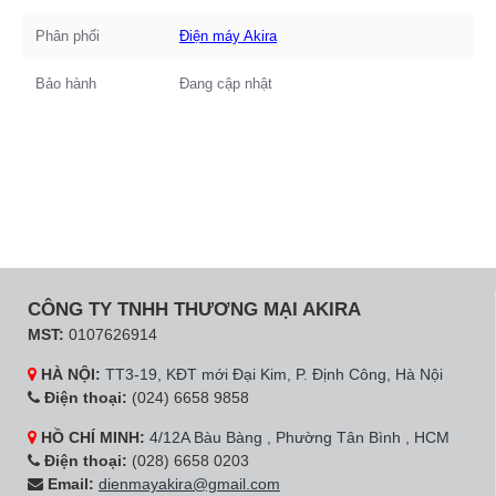
Phân phối
Điện máy Akira
Bảo hành
Đang cập nhật
CÔNG TY TNHH THƯƠNG MẠI AKIRA
MST:
0107626914
HÀ NỘI:
TT3-19, KĐT mới Đại Kim, P. Định Công, Hà Nội
Điện thoại:
(024) 6658 9858
HỒ CHÍ MINH:
4/12A Bàu Bàng , Phường Tân Bình , HCM
Điện thoại:
(028) 6658 0203
Email:
dienmayakira@gmail.com