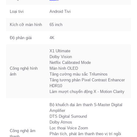
Loại tivi
Android Tivi
Kích cỡ màn hình
65 inch
Độ phân giải
4K
X1 Ultimate
Dolby Vision
Netflix Calibrated Mode
Công nghệ hình
Màn hình OLED
ảnh
Tăng cường màu sắc Triluminos
Tăng tương phản Pixel Contrast Enhancer
HDR10
Làm mượt chuyển động X - Motion Clarity
Bộ khuếch đại âm thanh S-Master Digital
Amplifier
DTS Digital Surround
Dolby Atmos
Lọc thoại Voice Zoom
Công nghệ âm
Phân tích, phát âm thanh theo vị trí ngồi
thanh