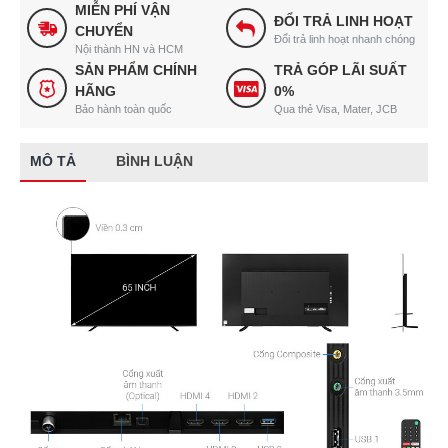
MIỄN PHÍ VẬN
ĐỔI TRẢ LINH HOẠT
CHUYỂN
Đổi trả linh hoạt nhanh chóng
Nội thành HN và HCM
SẢN PHẨM CHÍNH
TRẢ GÓP LÃI SUẤT
HÃNG
0%
Bảo hành toàn quốc
Qua thẻ Visa, Mater, JCB
MÔ TẢ
BÌNH LUẬN