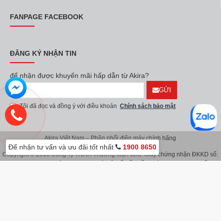
FANPAGE FACEBOOK
ĐĂNG KÝ NHẬN TIN
để nhận được khuyến mãi hấp dẫn từ Akira?
GỬI
Tôi đã đọc và đồng ý với điều khoản
Chính sách bảo mật
Akira Việt Nam – Phân phối điện máy chính hãng
Để nhận tư vấn và ưu đãi tốt nhất
1900 8650
Copyright © 2018 Công Ty TNHH Thương Mại Akira. Giấy chứng nhận ĐKKD số:
0107626914 do Sở KH & ĐT TP.Hà Nội cấp lần đầu ngày 08/11/2016. Giấy
chứng nhận đăng ký địa điểm kinh doanh do Sở Kế Hoạch & Đầu Tư TP.Hà Nội
cấp ngày 08/11/2016.