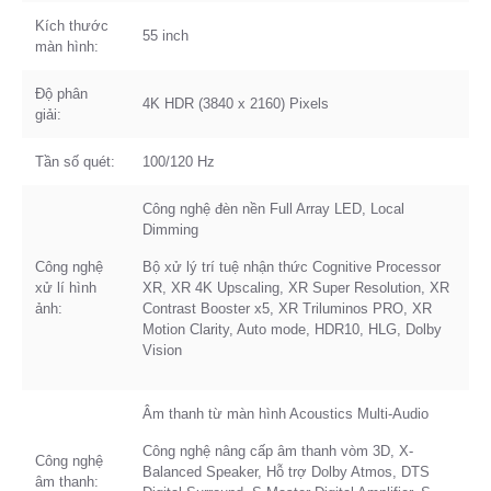
Kích thước
55 inch
màn hình:
Độ phân
4K HDR (3840 x 2160) Pixels
giải:
Tần số quét:
100/120 Hz
Công nghệ đèn nền Full Array LED, Local
Dimming
Công nghệ
Bộ xử lý trí tuệ nhận thức Cognitive Processor
xử lí hình
XR, XR 4K Upscaling, XR Super Resolution, XR
ảnh:
Contrast Booster x5, XR Triluminos PRO, XR
Motion Clarity, Auto mode, HDR10, HLG, Dolby
Vision
Âm thanh từ màn hình Acoustics Multi-Audio
Công nghệ nâng cấp âm thanh vòm 3D, X-
Công nghệ
Balanced Speaker, Hỗ trợ Dolby Atmos, DTS
âm thanh: