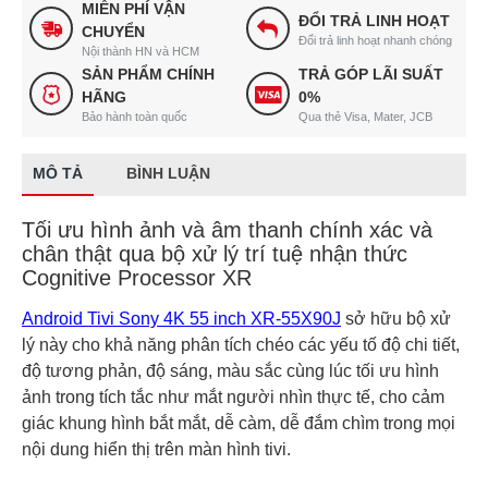
MIỄN PHÍ VẬN
ĐỔI TRẢ LINH HOẠT
CHUYỂN
Đổi trả linh hoạt nhanh chóng
Nội thành HN và HCM
SẢN PHẨM CHÍNH
TRẢ GÓP LÃI SUẤT
HÃNG
0%
Bảo hành toàn quốc
Qua thẻ Visa, Mater, JCB
MÔ TẢ
BÌNH LUẬN
Tối ưu hình ảnh và âm thanh chính xác và
chân thật qua bộ xử lý trí tuệ nhận thức
Cognitive Processor XR
Android Tivi Sony 4K 55 inch XR-55X90J
sở hữu bộ xử
lý này cho khả năng phân tích chéo các yếu tố độ chi tiết,
độ tương phản, độ sáng, màu sắc cùng lúc tối ưu hình
ảnh trong tích tắc như mắt người nhìn thực tế, cho cảm
giác khung hình bắt mắt, dễ càm, dễ đắm chìm trong mọi
nội dung hiển thị trên màn hình tivi.