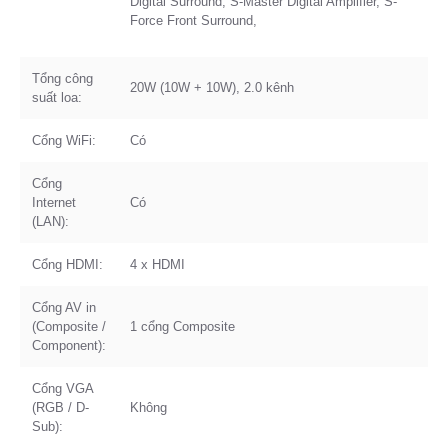
Digital Surround, S-Master Digital Amplifier, S-
Force Front Surround,
Tổng công
20W (10W + 10W), 2.0 kênh
suất loa:
Cổng WiFi:
Có
Cổng
Internet
Có
(LAN):
Cổng HDMI:
4 x HDMI
Cổng AV in
(Composite /
1 cổng Composite
Component):
Cổng VGA
(RGB / D-
Không
Sub):