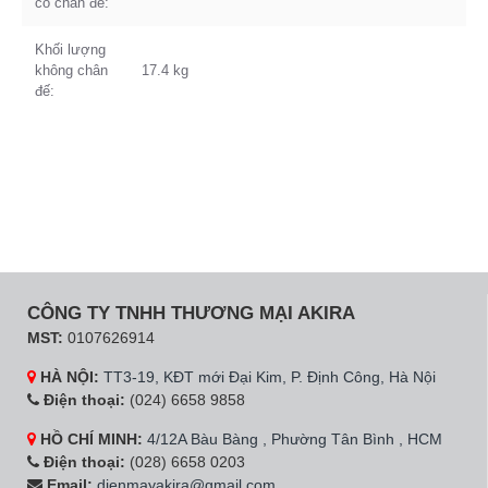
có chân đế:
Khối lượng
không chân
17.4 kg
đế:
CÔNG TY TNHH THƯƠNG MẠI AKIRA
MST:
0107626914
HÀ NỘI:
TT3-19, KĐT mới Đại Kim, P. Định Công, Hà Nội
Điện thoại:
(024) 6658 9858
HỒ CHÍ MINH:
4/12A Bàu Bàng , Phường Tân Bình , HCM
Điện thoại:
(028) 6658 0203
Email:
dienmayakira@gmail.com