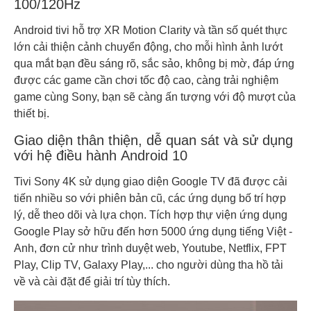
100/120Hz
Android tivi hỗ trợ XR Motion Clarity và tần số quét thực
lớn cải thiện cảnh chuyển động, cho mỗi hình ảnh lướt
qua mắt bạn đều sáng rõ, sắc sảo, không bị mờ, đáp ứng
được các game cần chơi tốc độ cao, càng trải nghiệm
game cùng Sony, bạn sẽ càng ấn tượng với độ mượt của
thiết bị.
Giao diện thân thiện, dễ quan sát và sử dụng
với hệ điều hành Android 10
Tivi Sony 4K sử dụng giao diện Google TV đã được cải
tiến nhiều so với phiên bản cũ, các ứng dụng bố trí hợp
lý, dễ theo dõi và lựa chọn. Tích hợp thự viện ứng dụng
Google Play sở hữu đến hơn 5000 ứng dụng tiếng Việt -
Anh, đơn cử như trình duyệt web, Youtube, Netflix, FPT
Play, Clip TV, Galaxy Play,... cho người dùng tha hồ tải
về và cài đặt để giải trí tùy thích.