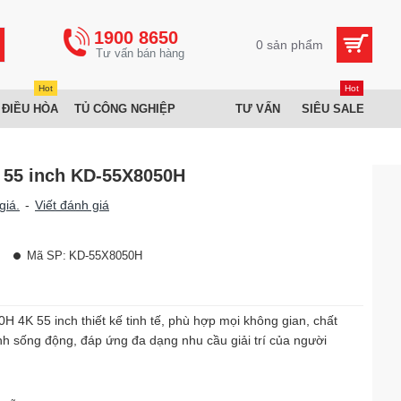
1900 8650
0 sản phẩm
Hot
Hot
 ĐIỀU HÒA
TỦ CÔNG NGHIỆP
TƯ VẤN
SIÊU SALE
K 55 inch KD-55X8050H
giá.
-
Viết đánh giá
Mã SP:
KD-55X8050H
 4K 55 inch thiết kế tinh tế, phù hợp mọi không gian, chất
nh sống động, đáp ứng đa dạng nhu cầu giải trí của người