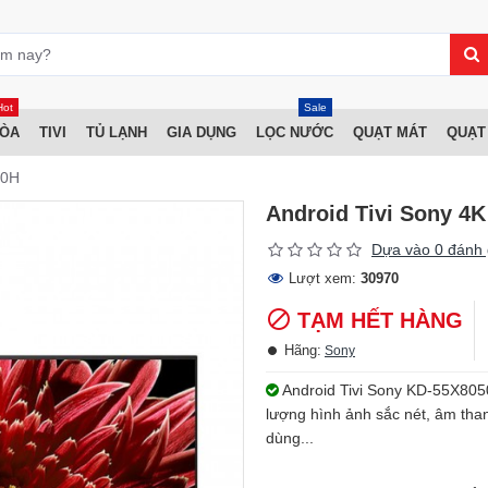
Hot
Sale
HÒA
TIVI
TỦ LẠNH
GIA DỤNG
LỌC NƯỚC
QUẠT MÁT
QUẠT
50H
Android Tivi Sony 4
Dựa vào 0 đánh 
Lượt xem:
30970
TẠM HẾT HÀNG
Hãng:
Sony
Android Tivi Sony KD-55X8050H
lượng hình ảnh sắc nét, âm tha
dùng...