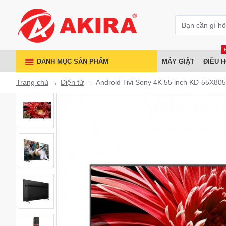
DANH MỤC SẢN PHẨM
MÁY GIẶT
ĐIỀU 
Trang chủ
Điện tử
Android Tivi Sony 4K 55 inch KD-55X80