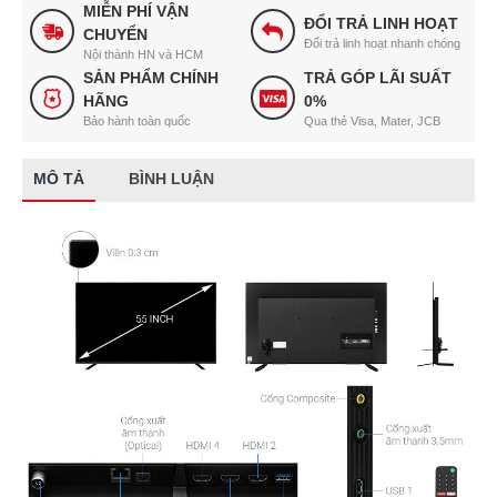
MIỄN PHÍ VẬN
ĐỔI TRẢ LINH HOẠT
CHUYỂN
Đổi trả linh hoạt nhanh chóng
Nội thành HN và HCM
SẢN PHẨM CHÍNH
TRẢ GÓP LÃI SUẤT
HÃNG
0%
Bảo hành toàn quốc
Qua thẻ Visa, Mater, JCB
MÔ TẢ
BÌNH LUẬN