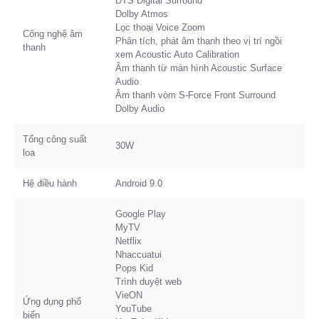
DTS Digital Surround
Dolby Atmos
Lọc thoại Voice Zoom
Công nghệ âm
Phân tích, phát âm thanh theo vị trí ngồi
thanh
xem Acoustic Auto Calibration
Âm thanh từ màn hình Acoustic Surface
Audio
Âm thanh vòm S-Force Front Surround
Dolby Audio
Tổng công suất
30W
loa
Hệ điều hành
Android 9.0
Google Play
MyTV
Netflix
Nhaccuatui
Pops Kid
Trình duyệt web
VieON
Ứng dụng phổ
YouTube
biến