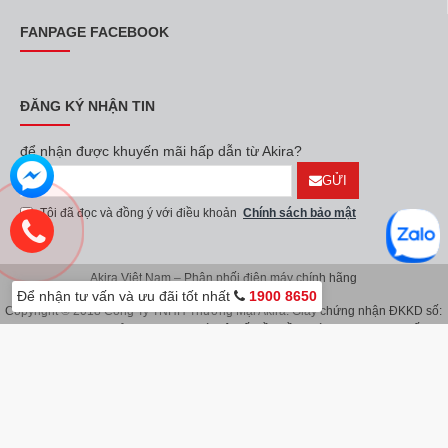
FANPAGE FACEBOOK
ĐĂNG KÝ NHẬN TIN
để nhận được khuyến mãi hấp dẫn từ Akira?
GỬI
Tôi đã đọc và đồng ý với điều khoản
Chính sách bảo mật
Akira Việt Nam – Phân phối điện máy chính hãng
Để nhận tư vấn và ưu đãi tốt nhất
1900 8650
Copyright © 2018 Công Ty TNHH Thương Mại Akira. Giấy chứng nhận ĐKKD số:
0107626914 do Sở KH & ĐT TP.Hà Nội cấp lần đầu ngày 08/11/2016. Giấy
chứng nhận đăng ký địa điểm kinh doanh do Sở Kế Hoạch & Đầu Tư TP.Hà Nội
cấp ngày 08/11/2016.