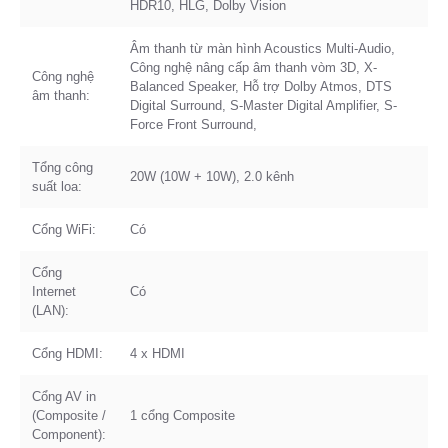
HDR10, HLG, Dolby Vision
Âm thanh từ màn hình Acoustics Multi-Audio,
Công nghệ nâng cấp âm thanh vòm 3D, X-
Công nghệ
Balanced Speaker, Hỗ trợ Dolby Atmos, DTS
âm thanh:
Digital Surround, S-Master Digital Amplifier, S-
Force Front Surround,
Tổng công
20W (10W + 10W), 2.0 kênh
suất loa:
Cổng WiFi:
Có
Cổng
Internet
Có
(LAN):
Cổng HDMI:
4 x HDMI
Cổng AV in
(Composite /
1 cổng Composite
Component):