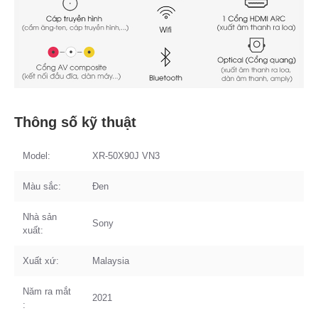
Thông số kỹ thuật
Model:
XR-50X90J VN3
Màu sắc:
Đen
Nhà sản
Sony
xuất:
Xuất xứ:
Malaysia
Năm ra mắt
2021
: