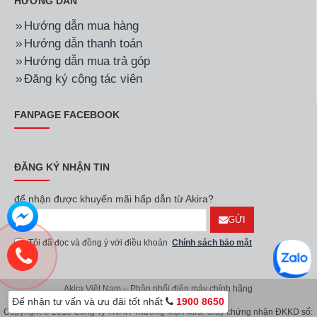
HƯỚNG DẪN
Hướng dẫn mua hàng
Hướng dẫn thanh toán
Hướng dẫn mua trả góp
Đăng ký cộng tác viên
FANPAGE FACEBOOK
ĐĂNG KÝ NHẬN TIN
để nhận được khuyến mãi hấp dẫn từ Akira?
GỬI
Tôi đã đọc và đồng ý với điều khoản
Chính sách bảo mật
Akira Việt Nam – Phân phối điện máy chính hãng
Để nhận tư vấn và ưu đãi tốt nhất
1900 8650
Copyright © 2018 Công Ty TNHH Thương Mại Akira. Giấy chứng nhận ĐKKD số: