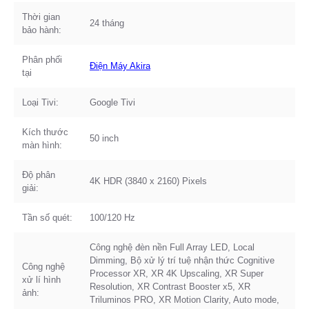
Thời gian
24 tháng
bảo hành:
Phân phối
Điện Máy Akira
tại
Loại Tivi:
Google Tivi
Kích thước
50 inch
màn hình:
Độ phân
4K HDR (3840 x 2160) Pixels
giải:
Tần số quét:
100/120 Hz
Công nghệ đèn nền Full Array LED, Local
Dimming, Bộ xử lý trí tuệ nhận thức Cognitive
Công nghệ
Processor XR, XR 4K Upscaling, XR Super
xử lí hình
Resolution, XR Contrast Booster x5, XR
ảnh:
Triluminos PRO, XR Motion Clarity, Auto mode,