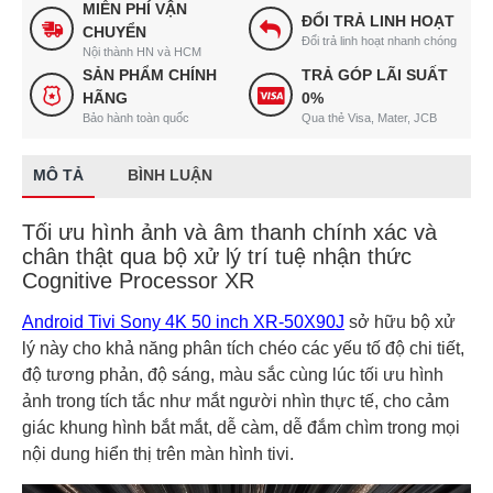
MIỄN PHÍ VẬN
ĐỔI TRẢ LINH HOẠT
CHUYỂN
Đổi trả linh hoạt nhanh chóng
Nội thành HN và HCM
SẢN PHẨM CHÍNH
TRẢ GÓP LÃI SUẤT
HÃNG
0%
Bảo hành toàn quốc
Qua thẻ Visa, Mater, JCB
MÔ TẢ
BÌNH LUẬN
Tối ưu hình ảnh và âm thanh chính xác và
chân thật qua bộ xử lý trí tuệ nhận thức
Cognitive Processor XR
Android Tivi Sony 4K 50 inch XR-50X90J
sở hữu bộ xử
lý này cho khả năng phân tích chéo các yếu tố độ chi tiết,
độ tương phản, độ sáng, màu sắc cùng lúc tối ưu hình
ảnh trong tích tắc như mắt người nhìn thực tế, cho cảm
giác khung hình bắt mắt, dễ càm, dễ đắm chìm trong mọi
nội dung hiển thị trên màn hình tivi.