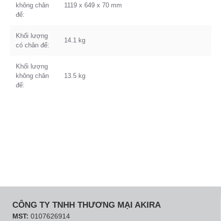
không chân
1119 x 649 x 70 mm
đế:
Khối lượng
14.1 kg
có chân đế:
Khối lượng
không chân
13.5 kg
đế:
CÔNG TY TNHH THƯƠNG MẠI AKIRA
MST:
0107626914