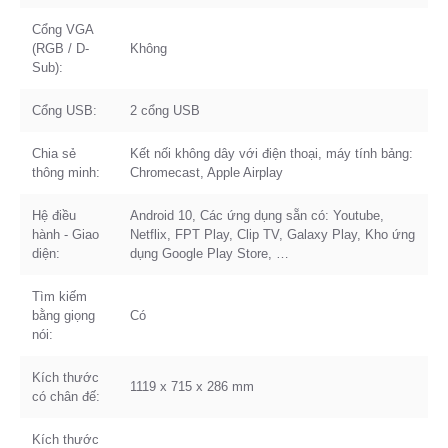
Cổng VGA
(RGB / D-
Không
Sub):
Cổng USB:
2 cổng USB
Chia sẻ
Kết nối không dây với điện thoại, máy tính bảng:
thông minh:
Chromecast, Apple Airplay
Hệ điều
Android 10, Các ứng dụng sẵn có: Youtube,
hành - Giao
Netflix, FPT Play, Clip TV, Galaxy Play, Kho ứng
diện:
dụng Google Play Store, …
Tìm kiếm
bằng giọng
Có
nói:
Kích thước
1119 x 715 x 286 mm
có chân đế:
Kích thước