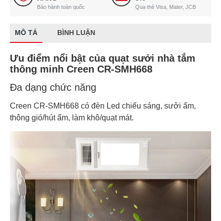
Bảo hành toàn quốc
Qua thẻ Visa, Mater, JCB
MÔ TẢ
BÌNH LUẬN
Ưu điểm nổi bật của quạt sưởi nhà tắm
thông minh Creen CR-SMH668
Đa dạng chức năng
Creen CR-SMH668 có đèn Led chiếu sáng, sưởi ấm,
thông gió/hút ẩm, làm khô/quạt mát.