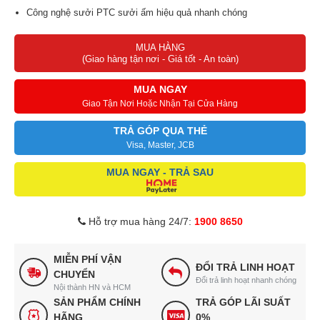
Công nghệ sưởi PTC sưởi ấm hiệu quả nhanh chóng
Công suất tổng 2600W, đèn led chiếu sáng 18W, được gia cố thêm
MUA HÀNG
silicone ngăn ngừa ẩm xâm nhập
(Giao hàng tận nơi - Giá tốt - An toàn)
Quạt mát/thông gió 35W x 2 quạt
Thông gió 200 m3/h, lưu thông không khí đều khắp phòng
MUA NGAY
Sử dụng điều khiển từ xa không dây hiện đại.
Giao Tận Nơi Hoặc Nhận Tại Cửa Hàng
Kích thước sản phẩm: 600 x 300 x 85 mm.
TRẢ GÓP QUA THẺ
Kích thước đóng hộp: 645 x 185 x 420 mm
Visa, Master, JCB
Phù hợp lắp đặt âm trần với trần thạch cao, trần giả có khung
MUA NGAY - TRẢ SAU
xương
Xuất sứ: Trung Quốc
Hỗ trợ mua hàng 24/7:
1900 8650
MIỄN PHÍ VẬN
ĐỔI TRẢ LINH HOẠT
CHUYỂN
Đổi trả linh hoạt nhanh chóng
Nội thành HN và HCM
SẢN PHẨM CHÍNH
TRẢ GÓP LÃI SUẤT
HÃNG
0%