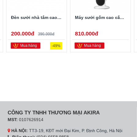
Đèn sưởi nhà tắm cao cấp H&E Cook HE02D
Máy sưởi gốm cao cấp CREEN CR-H28DT
200.000đ
810.000đ
390.000đ
Mua hàng
Mua hàng
-49%
CÔNG TY TNHH THƯƠNG MẠI AKIRA
MST:
0107626914
HÀ NỘI:
TT3-19, KĐT mới Đại Kim, P. Định Công, Hà Nội