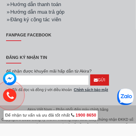
Hướng dẫn thanh toán
Hướng dẫn mua trả góp
Đăng ký cộng tác viên
FANPAGE FACEBOOK
ĐĂNG KÝ NHẬN TIN
để nhận được khuyến mãi hấp dẫn từ Akira?
GỬI
Tôi đã đọc và đồng ý với điều khoản
Chính sách bảo mật
Akira Việt Nam – Phân phối điện máy chính hãng
Để nhận tư vấn và ưu đãi tốt nhất
1900 8650
Copyright © 2018 Công Ty TNHH Thương Mại Akira. Giấy chứng nhận ĐKKD số:
0107626914 do Sở KH & ĐT TP.Hà Nội cấp lần đầu ngày 08/11/2016. Giấy
chứng nhận đăng ký địa điểm kinh doanh do Sở Kế Hoạch & Đầu Tư TP.Hà Nội